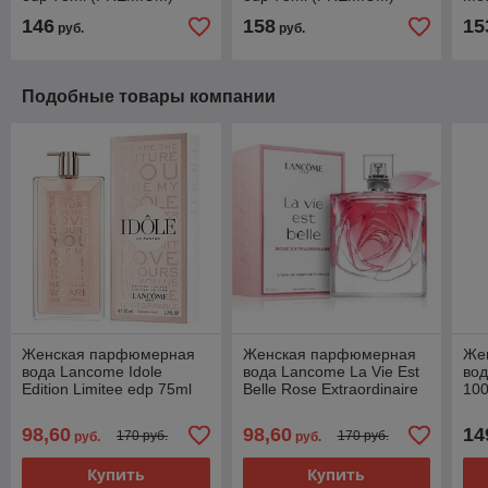
(P
146
158
15
руб.
руб.
Подобные товары компании
Женская парфюмерная
Женская парфюмерная
Же
вода Lancome Idole
вода Lancome La Vie Est
вод
Edition Limitee edp 75ml
Belle Rose Extraordinaire
100
(PREMIUM)
edp 75ml (PREMIUM)
98,60
98,60
14
170 руб.
170 руб.
руб.
руб.
Купить
Купить