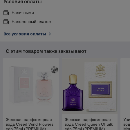
Условия оплаты
Наличными
Наложенный платеж
Все условия оплаты
С этим товаром также заказывают
Женская парфюмерная
Женская парфюмерная
Ун
вода Creed Wind Flowers
вода Creed Queen Of Silk
вод
edp 75ml (PREMIUM)
edp 75ml (PREMIUM)
Mou