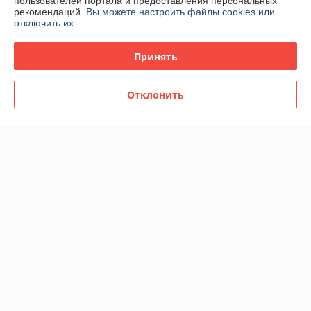
пользователей портала и предоставления персональных
рекомендаций.
Вы можете настроить файлы cookies или
отключить их.
Принять
Отклонить
Женская парфюмерная
Женская парфюмерная
вода Creed Fragaria edp
вода Сreed Aventus for Her
65ml (TESTER)
edp 75ml
В наличии
В наличии
36
49,58
60 руб.
74 руб.
руб.
руб.
Купить
Купить
Показать ещё
О нас
100% положительных из 42 отзывов за год