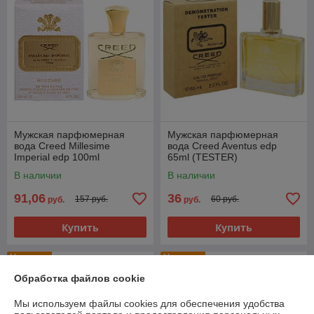
Мужская парфюмерная
Мужская парфюмерная
вода Creed Millesime
вода Creed Aventus edp
Imperial edp 100ml
65ml (TESTER)
(PREMIUM)
В наличии
В наличии
91,06
36
157 руб.
60 руб.
руб.
руб.
Купить
Купить
Новинка
Новинка
Обработка файлов cookie
Мы используем файлы cookies для обеспечения удобства