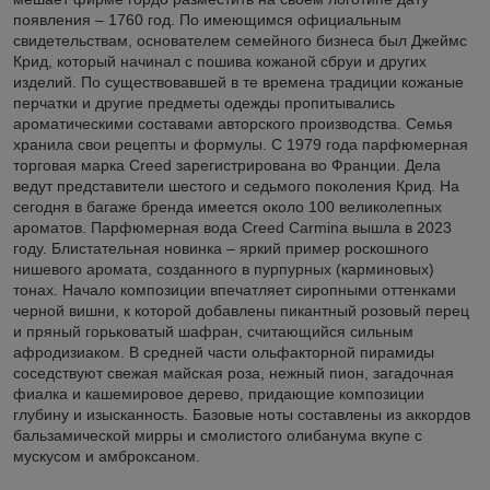
появления – 1760 год. По имеющимся официальным
свидетельствам, основателем семейного бизнеса был Джеймс
Крид, который начинал с пошива кожаной сбруи и других
изделий. По существовавшей в те времена традиции кожаные
перчатки и другие предметы одежды пропитывались
ароматическими составами авторского производства. Семья
хранила свои рецепты и формулы. С 1979 года парфюмерная
торговая марка Creed зарегистрирована во Франции. Дела
ведут представители шестого и седьмого поколения Крид. На
сегодня в багаже бренда имеется около 100 великолепных
ароматов. Парфюмерная вода Creed Carminа вышла в 2023
году. Блистательная новинка – яркий пример роскошного
нишевого аромата, созданного в пурпурных (карминовых)
тонах. Начало композиции впечатляет сиропными оттенками
черной вишни, к которой добавлены пикантный розовый перец
и пряный горьковатый шафран, считающийся сильным
афродизиаком. В средней части ольфакторной пирамиды
соседствуют свежая майская роза, нежный пион, загадочная
фиалка и кашемировое дерево, придающие композиции
глубину и изысканность. Базовые ноты составлены из аккордов
бальзамической мирры и смолистого олибанума вкупе с
мускусом и амброксаном.