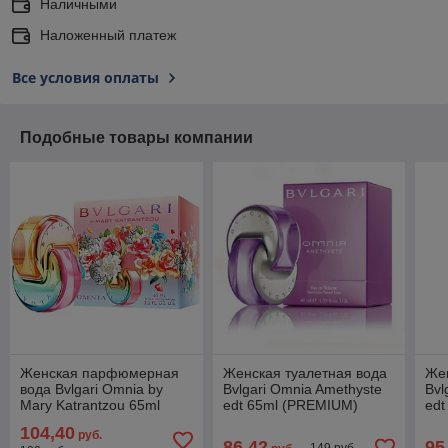
Наличными
Наложенный платеж
Все условия оплаты
Подобные товары компании
Женская парфюмерная
Женская туалетная вода
Жен
вода Bvlgari Omnia by
Bvlgari Omnia Amethyste
Bvl
Mary Katrantzou 65ml
edt 65ml (PREMIUM)
edt
(PREMIUM)
104,40
руб.
86,42
95
149 руб.