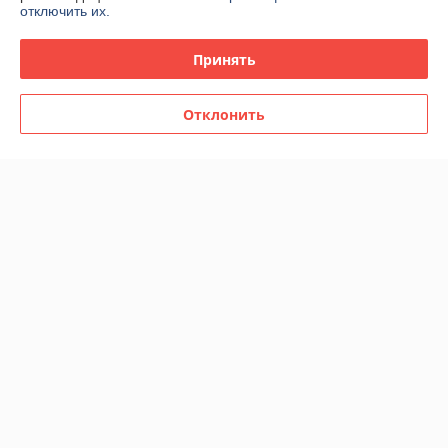
отключить их.
Принять
Отклонить
Женская туалетная вода
Bvlgari Omnia Crystalline edt
Женская туалетная вода
65ml
Bvlgari Omnia Coral edt 65ml
В наличии
В наличии
46,15
46,15
71 руб.
71 руб.
руб.
руб.
Купить
Купить
Показать ещё
О нас