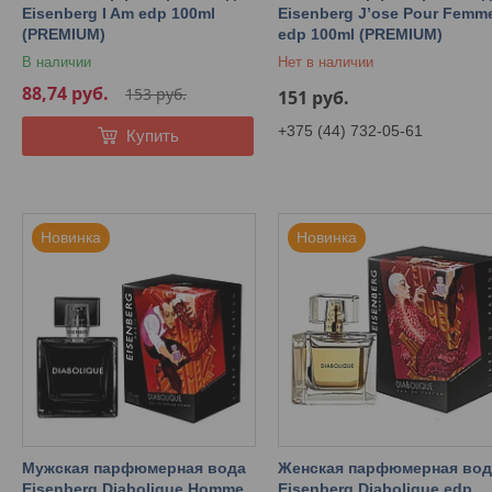
Eisenberg I Am edp 100ml
Eisenberg J’ose Pour Femm
(PREMIUM)
edp 100ml (PREMIUM)
В наличии
Нет в наличии
88,74
руб.
153
руб.
151
руб.
+375 (44) 732-05-61
Купить
Новинка
Новинка
Мужская парфюмерная вода
Женская парфюмерная вод
Eisenberg Diabolique Homme
Eisenberg Diabolique edp