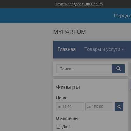
Начать продавать на Deal.by
Перед о
MYPARFUM
Главная
Товары и услуги
Фильтры
Цена
В наличии
Да
1