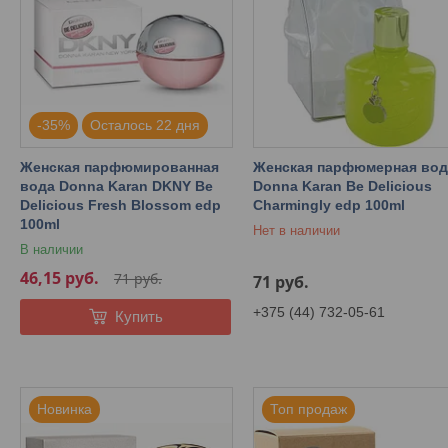
-35%
Осталось 22 дня
Женская парфюмированная
Женская парфюмерная вод
вода Donna Karan DKNY Be
Donna Karan Be Delicious
Delicious Fresh Blossom edp
Charmingly edp 100ml
100ml
Нет в наличии
В наличии
46,15
руб.
71
руб.
71
руб.
+375 (44) 732-05-61
Купить
Новинка
Топ продаж