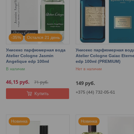
-35%
Остался 21 день
Унисекс парфюмерная вода
Унисекс парфюмерная вод
Atelier Cologne Jasmin
Atelier Cologne Gaiac Eterne
Angelique edp 100ml
edp 100ml (PREMIUM)
В наличии
Нет в наличии
46,15
руб.
71
руб.
149
руб.
+375 (44) 732-05-61
Купить
Новинка
Новинка