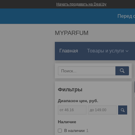
Начать продавать на Deal.by
Перед о
MYPARFUM
Главная
Товары и услуги
Фильтры
Диапазон цен, руб.
Наличие
В наличии
1