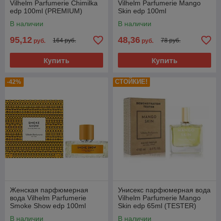
Vilhelm Parfumerie Chimilka
Vilhelm Parfumerie Mango
edp 100ml (PREMIUM)
Skin edp 100ml
В наличии
В наличии
95,12
48,36
164 руб.
78 руб.
руб.
руб.
Купить
Купить
СТОЙКИЕ!
-42%
Женская парфюмерная
Унисекс парфюмерная вода
вода Vilhelm Parfumerie
Vilhelm Parfumerie Mango
Smoke Show edp 100ml
Skin edp 65ml (TESTER)
(PREMIUM)
В наличии
В наличии