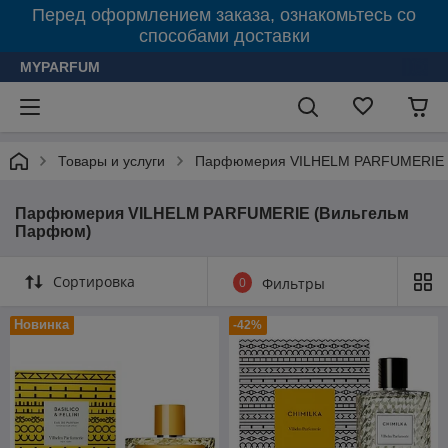
Перед оформлением заказа, ознакомьтесь со
способами доставки
MYPARFUM
Товары и услуги
Парфюмерия VILHELM PARFUMERIE 
Парфюмерия VILHELM PARFUMERIE (Вильгельм
Парфюм)
Сортировка
0
Фильтры
Новинка
-42%