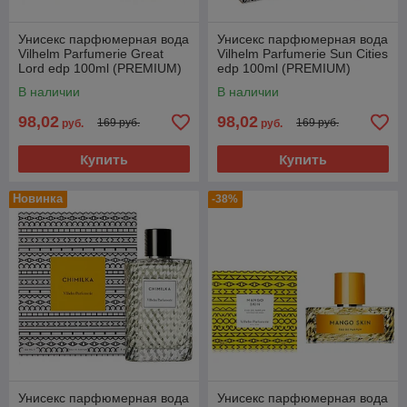
Унисекс парфюмерная вода
Унисекс парфюмерная вода
Vilhelm Parfumerie Great
Vilhelm Parfumerie Sun Cities
Lord edp 100ml (PREMIUM)
edp 100ml (PREMIUM)
В наличии
В наличии
98,02
98,02
169 руб.
169 руб.
руб.
руб.
Купить
Купить
Новинка
-38%
Унисекс парфюмерная вода
Унисекс парфюмерная вода