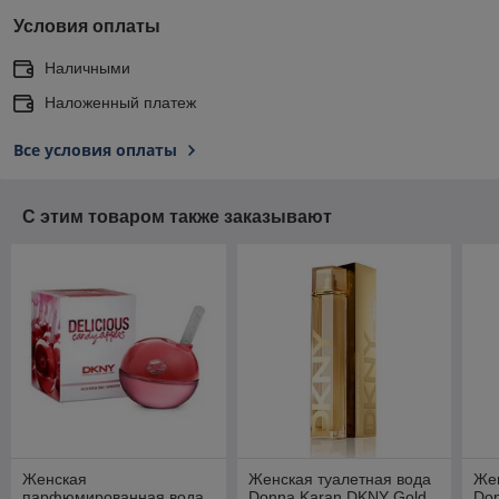
Условия оплаты
Наличными
Наложенный платеж
Все условия оплаты
С этим товаром также заказывают
Женская
Женская туалетная вода
Жен
парфюмированная вода
Donna Karan DKNY Gold
Do