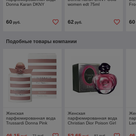
Donna Karan DKNY
women edt 75ml
Fro
Delicious Candy Apples
edp 50ml
60
62
60
руб.
руб.
Подобные товары компании
Женская
Женская
Же
парфюмированная вода
парфюмированная вода
па
Trussardi Donna Pink
Christian Dior Poison Girl
Lan
Marina edp 100ml
edp 100ml
edp
46,15
52,65
46
71 руб.
81 руб.