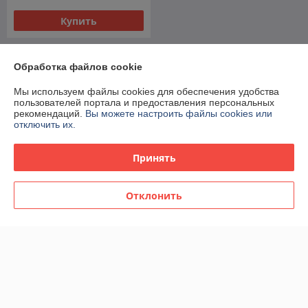
Купить
О нас
Обработка файлов cookie
100% положительных из 42 отзывов за год
Мы используем файлы cookies для обеспечения удобства
пользователей портала и предоставления персональных
Работает с 26.01.2015
рекомендаций.
Вы можете настроить файлы cookies или
отключить их.
г. Минск
г..Минск ул.Могилевская д.8 к.1, Минск, Беларусь
Принять
Контакты
Отклонить
Сегодня работает с 10:00 до 22:00
Показать весь график работы
Отзывы о магазине
388 отзывов за всё время