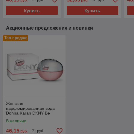
руб.
руб.
Купить
Купить
Акционные предложения и новинки
Топ продаж
Женская
парфюмированная вода
Donna Karan DKNY Be
Delicious Fresh Blossom edp
В наличии
100ml
46,15
71 руб.
руб.