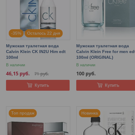
-35%
Осталось 22 дня
Мужская туалетная вода
Мужская туалетная вода
Calvin Klein CK IN2U Him edt
Calvin Klein Free for men ed
100ml
100ml (ORIGINAL)
В наличии
В наличии
46,15
руб.
100
руб.
71
руб.
Купить
Купить
Топ продаж
Новинка