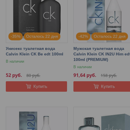
-35%
Осталось 22 дня
-42%
Осталось 22 дня
Унисекс туалетная вода
Мужская туалетная вода
Calvin Klein CK Be edt 100ml
Calvin Klein CK IN2U Him ed
100ml (PREMIUM)
В наличии
В наличии
52
руб.
91,64
руб.
80
руб.
158
руб.
Купить
Купить