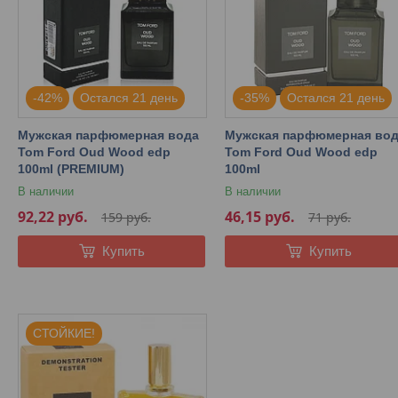
-42%
Остался 21 день
-35%
Остался 21 день
Мужская парфюмерная вода
Мужская парфюмерная во
Tom Ford Oud Wood edp
Tom Ford Oud Wood edp
100ml (PREMIUM)
100ml
В наличии
В наличии
92,22
руб.
46,15
руб.
159
руб.
71
руб.
Купить
Купить
СТОЙКИЕ!