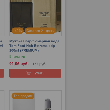
-42%
Остался 21 день
да
Мужская парфюмерная вода
ml
Tom Ford Noir Extreme edp
100ml (PREMIUM)
В наличии
91,06
руб.
157
руб.
Купить
Топ продаж