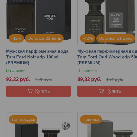
-42%
Остался 21 день
-42%
Остался 21 день
Мужская парфюмерная вода
Мужская парфюмерная во
Tom Ford Noir edp 100ml
Tom Ford Oud Wood edp 50
(PREMIUM)
(PREMIUM)
В наличии
В наличии
92,22
руб.
89,32
руб.
159
руб.
154
руб.
Купить
Купить
Топ продаж
Новинка