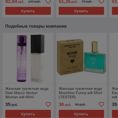
82,94
51,35
51
143 руб.
79 руб.
руб.
руб.
Купить
Купить
Подобные товары компании
Женская туалетная вода
Женская туалетная вода
Жен
Gian Marco Venturi
Moschino Funny edt 65ml
Esc
Woman edt 80ml
(TESTER)
edt
35
36
35
60 руб.
руб.
руб.
Купить
Купить