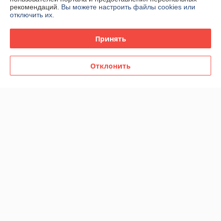
рекомендаций.
Вы можете настроить файлы cookies или
отключить их.
Принять
Отклонить
Женская туалетная вода
Женская туалетная вода
Moschino Funny edt 65ml
Moschino Toy 2 Bubble Gum
(TESTER)
edt 65ml (TESTER)
В наличии
В наличии
36
36
60 руб.
60 руб.
руб.
руб.
Купить
Купить
Показать ещё
О нас
100% положительных из 42 отзывов за год