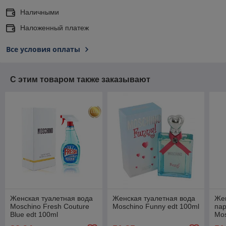
Наличными
Наложенный платеж
Все условия оплаты
С этим товаром также заказывают
Женская туалетная вода
Женская туалетная вода
Же
Moschino Fresh Couture
Moschino Funny edt 100ml
па
Blue edt 100ml
Mos
(PREMIUM)