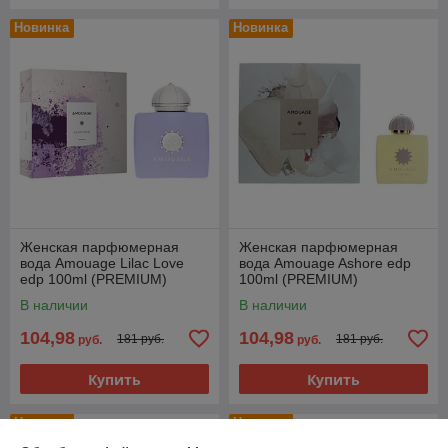
Новинка
Новинка
Женская парфюмерная
Женская парфюмерная
вода Amouage Lilac Love
вода Amouage Ashore edp
edp 100ml (PREMIUM)
100ml (PREMIUM)
В наличии
В наличии
104,98
104,98
181 руб.
181 руб.
руб.
руб.
Купить
Купить
Новинка
Новинка