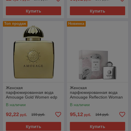
Купить
Купить
Топ продаж
Новинка
Женская
Женская
парфюмированная вода
парфюмированная вода
Amouage Gold Women edp
Amouage Reflection Woman
100ml (PREMIUM)
edp 100ml (PREMIUM)
В наличии
В наличии
92,22
95,12
159 руб.
164 руб.
руб.
руб.
Купить
Купить