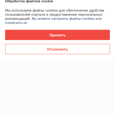
Обработка файлов cookie
Мы используем файлы cookies для обеспечения удобства
пользователей портала и предоставления персональных
рекомендаций.
Вы можете настроить файлы cookies или
отключить их.
Принять
Отклонить
Женская парфюмерная
Женская парфюмерная
вода Amouage Dia Woman
вода Amouage Love
edp 100ml (PREMIUM)
Tuberose edp 100ml
(PREMIUM)
В наличии
В наличии
104,98
104,98
181 руб.
181 руб.
руб.
руб.
Купить
Купить
Показать ещё
О нас