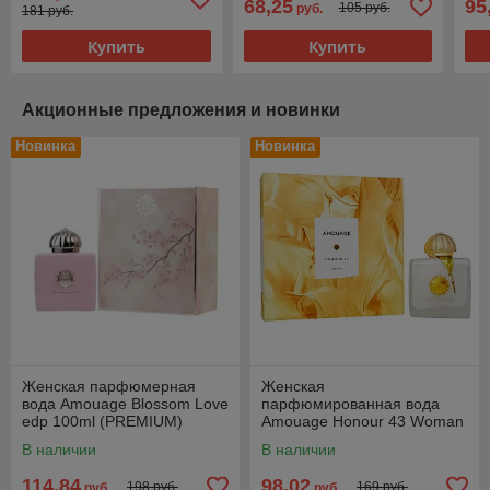
68,25
95
105 руб.
руб.
181 руб.
Купить
Купить
Акционные предложения и новинки
Новинка
Новинка
Женская парфюмерная
Женская
вода Amouage Blossom Love
парфюмированная вода
edp 100ml (PREMIUM)
Amouage Honour 43 Woman
edp 100ml (PREMIUM)
В наличии
В наличии
114,84
98,02
198 руб.
169 руб.
руб.
руб.