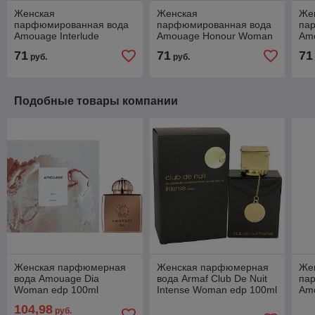
Женская
Женская
Же
парфюмированная вода
парфюмированная вода
па
Amouage Interlude
Amouage Honour Woman
Am
Woman edp 100ml
edp 100ml
edp
71
71
71
руб.
руб.
Подобные товары компании
Женская парфюмерная
Женская парфюмерная
Же
вода Amouage Dia
вода Armaf Club De Nuit
па
Woman edp 100ml
Intense Woman edp 100ml
Amo
(PREMIUM)
Wo
104,98
руб.
(P