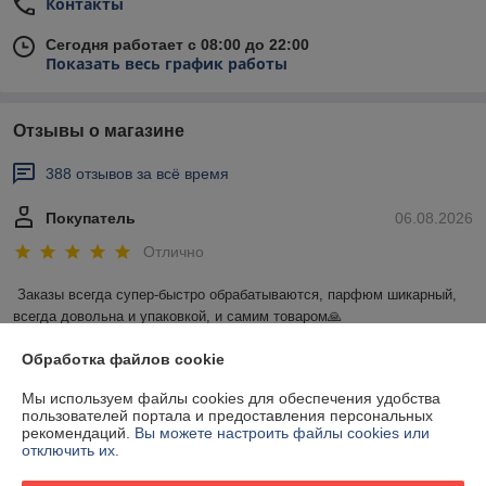
Контакты
Сегодня работает с 08:00 до 22:00
Показать весь график работы
Отзывы о магазине
388 отзывов за всё время
Покупатель
06.08.2026
Отлично
Заказы всегда супер-быстро обрабатываются, парфюм шикарный, 
всегда довольна и упаковкой, и самим товаром🙏
Обработка файлов cookie
Сделка подтверждена через корзину
Мы используем файлы cookies для обеспечения удобства
пользователей портала и предоставления персональных
Покупатель
06.08.2026
рекомендаций.
Вы можете настроить файлы cookies или
отключить их.
Отлично