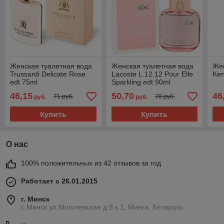
Женская туалетная вода
Женская туалетная вода
Жен
Trussardi Delicate Rose
Lacoste L.12.12 Pour Elle
Ken
edt 75ml
Sparkling edt 90ml
46,15
50,70
46
71 руб.
78 руб.
руб.
руб.
Купить
Купить
О нас
100% положительных из 42 отзывов за год
Работает с 26.01.2015
г. Минск
г..Минск ул.Могилевская д.8 к.1, Минск, Беларусь