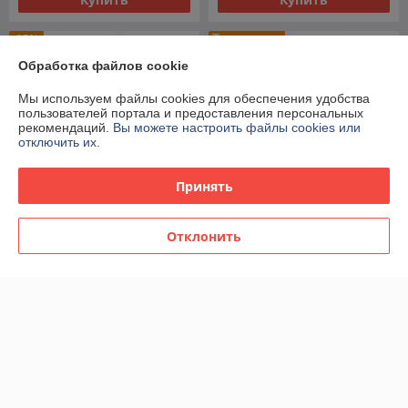
Топ продаж
-35%
Обработка файлов cookie
Мы используем файлы cookies для обеспечения удобства
пользователей портала и предоставления персональных
рекомендаций.
Вы можете настроить файлы cookies или
отключить их.
Принять
Отклонить
Женская туалетная вода
Женская туалетная вода
Bvlgari Omnia Amethyste edt
Bvlgari Omnia Crystalline edt
65ml
65ml
В наличии
В наличии
46,15
46,15
71 руб.
71 руб.
руб.
руб.
Купить
Купить