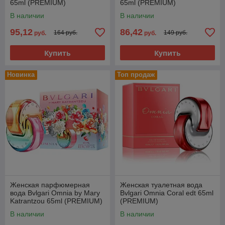
65ml (PREMIUM)
65ml (PREMIUM)
В наличии
В наличии
95,12
86,42
164 руб.
149 руб.
руб.
руб.
Купить
Купить
Новинка
Топ продаж
Женская парфюмерная
Женская туалетная вода
вода Bvlgari Omnia by Mary
Bvlgari Omnia Coral edt 65ml
Katrantzou 65ml (PREMIUM)
(PREMIUM)
В наличии
В наличии