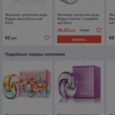
Женская туалетная вода
Женская туалетная вода
Жен
Bvlgari Aqva Divina edt
Bvlgari Omnia Crystalline
Bvl
65ml
edt 65ml
edt
46,15
71 руб.
руб.
62
62
руб.
Купить
Подобные товары компании