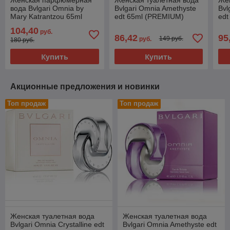
Женская парфюмерная
Женская туалетная вода
Жен
вода Bvlgari Omnia by
Bvlgari Omnia Amethyste
Bvl
Mary Katrantzou 65ml
edt 65ml (PREMIUM)
edt
(PREMIUM)
104,40
руб.
86,42
95
149 руб.
руб.
180 руб.
Купить
Купить
Акционные предложения и новинки
Топ продаж
Топ продаж
Женская туалетная вода
Женская туалетная вода
Bvlgari Omnia Crystalline edt
Bvlgari Omnia Amethyste edt