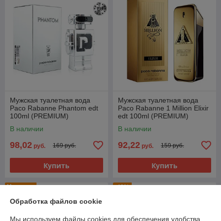
Мужская туалетная вода
Мужская туалетная вода
Paco Rabanne Phantom edt
Paco Rabanne 1 Million Elixir
100ml (PREMIUM)
edt 100ml (PREMIUM)
В наличии
В наличии
98,02
92,22
169 руб.
159 руб.
руб.
руб.
Купить
Купить
Новинка
-42%
Обработка файлов cookie
Мы используем файлы cookies для обеспечения удобства