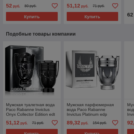
100ml
52
51,12
80 руб.
71 руб.
руб.
руб.
62
Купить
Купить
Подобные товары компании
Мужская туалетная вода
Мужская парфюмерная
Му
Paco Rabanne Invictus
вода Paco Rabanne
во
Onyx Collector Edition edt
Invictus Platinum edp
Inv
100ml
100ml (PREMIUM)
(P
51,12
89,32
92
71 руб.
154 руб.
руб.
руб.
Купить
Купить