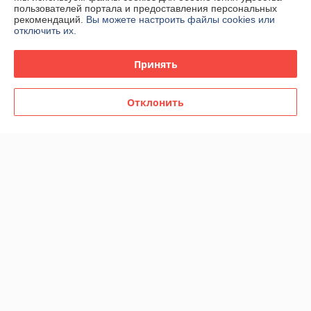
пользователей портала и предоставления персональных
рекомендаций.
Вы можете настроить файлы cookies или
отключить их.
Принять
Отклонить
Мужская парфюмерная
Мужская парфюмированная
вода Paco Rabanne Invictus
вода Paco Rabanne Invictus
Victory edp 100ml
Legend edp 100ml
(PREMIUM)
(PREMIUM)
В наличии
В наличии
92,22
92,22
159 руб.
159 руб.
руб.
руб.
Купить
Купить
Показать ещё
О нас
100% положительных из 42 отзывов за год