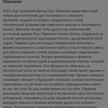
Описание
2021 году испанский бренд Paco Rabanne представил свой
новый ароматический дуэт из мужского и женского
ароматов, каждый из которых представляет собой
обновленный фланкер уже известного многим и популярного
запаха. Мужской частью этого дуэта стал классический
восточный аромат Paco Rabanne Invictus Victory, созданный на
основе оригинальной композиции Invictus, датированной 2013
годом. Парфюм для настоящих победителей выполнен в
форме изысканного и массивного кубка угольно-черного цвета,
достойного украшать собой лучшие коллекции современных
парфюмерных эстетов. Внутри оригинального флакона
скрывается не менее яркий и выразительный эликсир, который
не приемлет поражения. Его обладатели обречены на
абсолютный успех во многом благодаря своей яркой харизме и
неординарному взгляду на окружающий мир. Аромат шокирует
и увлекает, волнует и будоражит сознание густыми восточными
переливами, но уж точно не оставляет равнодушными никого
из тех, кто хотя бы раз почувствовал его на себе. Парфюм
воплощает мощную энергетику и внутреннюю силу настоящего
победителя, открываясь на коже взрывной волной цитрусовых
аккордов лимона и пряным величием душистого розового
перца. В сердечном диапазоне преобладают насыщенные