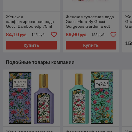
Женская
Женская туалетная вода
Жен
парфюмированная вода
Gucci Flora By Gucci
Guc
Gucci Bamboo edp 75ml
Gorgeous Gardenia edt
Gar
(PREMIUM)
100ml (PREMIUM)
(P
84,10
89,90
145 руб.
155 руб.
руб.
руб.
15
Купить
Купить
Подобные товары компании