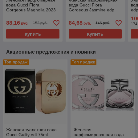
Женская парфюмерная
Женская парфюмерная
Ун
вода Gucci Flora
вода Gucci Flora
вод
Gorgeous Magnolia 2023
Gorgeous Jasmine edp
ed
edp 100ml (PREMIUM)
100ml (PREMIUM)
10
88,16
84,68
152 руб.
146 руб.
руб.
руб.
174
Купить
Купить
Акционные предложения и новинки
Топ продаж
Топ продаж
Женская туалетная вода
Женская
Gucci Guilty edt 75ml
парфюмированная вода