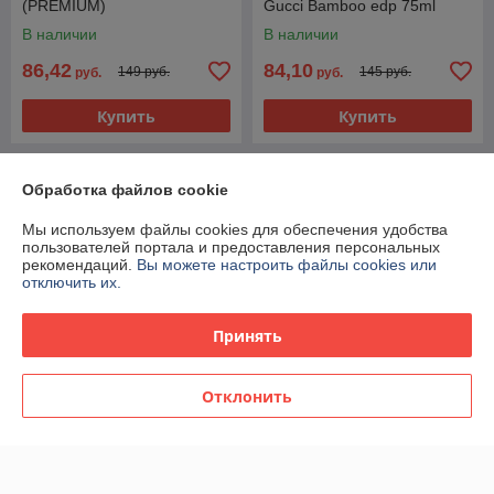
(PREMIUM)
Gucci Bamboo edp 75ml
(PREMIUM)
В наличии
В наличии
86,42
84,10
149 руб.
145 руб.
руб.
руб.
Купить
Купить
Топ продаж
Новинка
Обработка файлов cookie
Мы используем файлы cookies для обеспечения удобства
пользователей портала и предоставления персональных
рекомендаций.
Вы можете настроить файлы cookies или
отключить их.
Принять
Отклонить
Женская туалетная вода
Женская парфюмерная
Gucci Flora By Gucci
вода Gucci Flora Gorgeous
Gorgeous Gardenia edt
Gardenia edp 100ml
100ml (PREMIUM)
(PREMIUM)
В наличии
В наличии