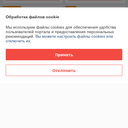
Новинка
-40%
Обработка файлов cookie
Мы используем файлы cookies для обеспечения удобства
пользователей портала и предоставления персональных
рекомендаций.
Вы можете настроить файлы cookies или
отключить их.
Принять
Отклонить
Женская парфюмерная
Женская парфюмерная
вода Paco Rabanne Million
вода Paco Rabanne Fame
Gold for her edp 80ml
edp 65ml (TESTER)
(PREMIUM)
В наличии
В наличии
104,40
36
180 руб.
60 руб.
руб.
руб.
Купить
Купить
Показать ещё