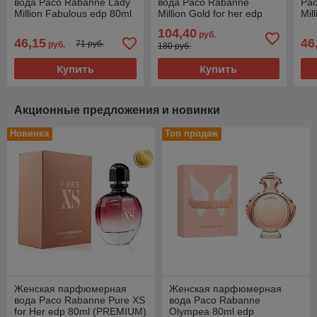
вода Paco Rabanne Lady
вода Paco Rabanne
Pa
Million Fabulous edp 80ml
Million Gold for her edp
Mil
80ml (PREMIUM)
80
104,40
руб.
46,15
46
71 руб.
руб.
180 руб.
Купить
Купить
Акционные предложения и новинки
Новинка
Топ продаж
Женская парфюмерная
Женская парфюмерная
вода Paco Rabanne Pure XS
вода Paco Rabanne
for Her edp 80ml (PREMIUM)
Olympea 80ml edp