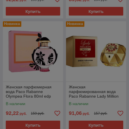
руб.
руб.
Купить
Купить
Новинка
Новинка
Женская парфюмерная
Женская
вода Paco Rabanne
парфюмированная вода
Olympea Flora 80ml edp
Paco Rabanne Lady Million
(PREMIUM)
Royal edp 80ml (PREMIUM)
В наличии
В наличии
92,22
91,06
159 руб.
157 руб.
руб.
руб.
Купить
Купить