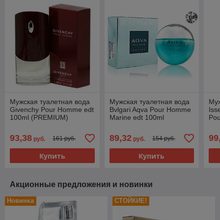
Мужская туалетная вода
Мужская туалетная вода
Муж
Givenchy Pour Homme edt
Bvlgari Aqva Pour Homme
Iss
100ml (PREMIUM)
Marine edt 100ml
Pou
(PREMIUM)
(P
93,38
89,32
99
161 руб.
154 руб.
руб.
руб.
Купить
Купить
Акционные предложения и новинки
Новинка
СТОЙКИЕ!