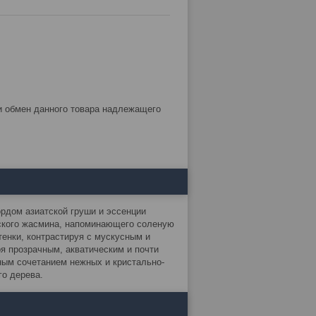
рдом азиатской груши и эссенции
бского жасмина, напоминающего соленую
енки, контрастируя с мускусным и
я прозрачным, акватическим и почти
ым сочетанием нежных и кристально-
го дерева.