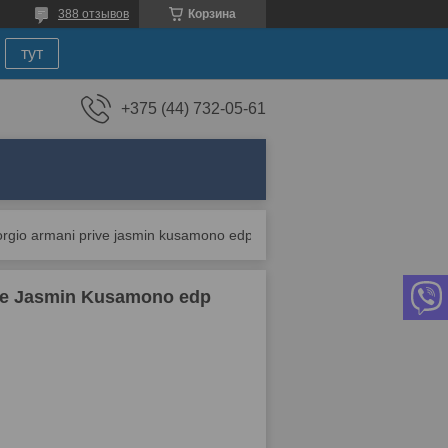
388 отзывов
Корзина
тут
+375 (44) 732-05-61
Женская парфюмерная вода giorgio armani prive jasmin kusamono edp 100ml (premium)
ve Jasmin Kusamono edp