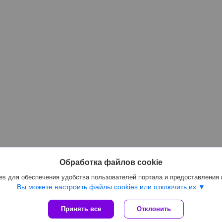
Обработка файлов cookie
s для обеспечения удобства пользователей портала и предоставления
Вы можете настроить файлы cookies или отключить их.
Принять все
Отклонить
Сайт создан на платформе Deal.by
Политика обработки файлов cookies