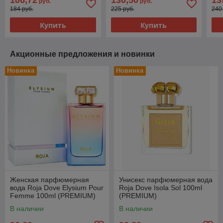
106,72
130,50
13
руб.
руб.
184 руб.
225 руб.
240
Купить
Купить
Акционные предложения и новинки
Новинка
Новинка
Женская парфюмерная
Унисекс парфюмерная вода
вода Roja Dove Elysium Pour
Roja Dove Isola Sol 100ml
Femme 100ml (PREMIUM)
(PREMIUM)
В наличии
В наличии