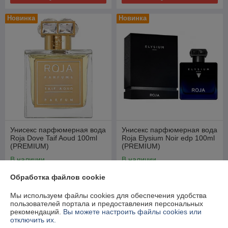
Новинка
Новинка
Унисекс парфюмерная вода
Унисекс парфюмерная вода
Roja Dove Taif Aoud 100ml
Roja Elysium Noir edp 100ml
(PREMIUM)
(PREMIUM)
В наличии
В наличии
97,44
124,12
168 руб.
214 руб.
Обработка файлов cookie
руб.
руб.
Мы используем файлы cookies для обеспечения удобства
Купить
Купить
пользователей портала и предоставления персональных
рекомендаций.
Вы можете настроить файлы cookies или
Топ продаж
отключить их.