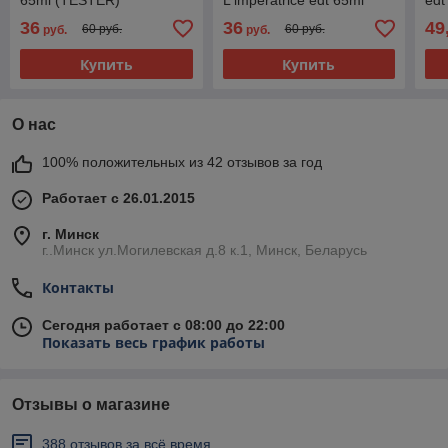
65ml (TESTER)
L'imperatrice edt 65ml
edt
(TESTER)
36
36
49
60 руб.
60 руб.
руб.
руб.
Купить
Купить
О нас
100% положительных из 42 отзывов за год
Работает с 26.01.2015
г. Минск
г..Минск ул.Могилевская д.8 к.1, Минск, Беларусь
Контакты
Сегодня работает с 08:00 до 22:00
Показать весь график работы
Отзывы о магазине
388 отзывов за всё время