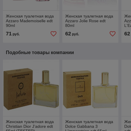
Женская туалетная вода
Женская туалетная вода
Жен
Azzaro Mademoiselle edt
Azzaro Jolie Rose edt
Azz
90ml
80ml
L'E
71
62
62
руб.
руб.
Подобные товары компании
Женская туалетная вода
Женская туалетная вода
Жен
Christian Dior J’adore edt
Dolce Gabbana 3
Dol