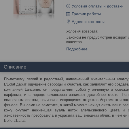
Условия оплаты и доставки
График работы
Адрес и контакты
Законом не предусмотрен возврат и обмен данного товара надлежащего
качества
Подробнее
Описание
По-летнему легкий и радостный, наполненный живительным благоух
L'Eclat дарит ощущение свободы и счастья, как заявляют его создат
компанией Lancome, он представляет собой утонченную и освежа
парфюма, и в череде фланкеров занимает достойное место. Пол
солнечным светом, начиная с искрящихся акцентов бергамота и зак
финале. Вы сами не заметите, в какой момент начнут сиять ваши гла
кожу окутает нежнейшая вуаль ноток апельсинового цвета и 
женственность преобразила и украсила ваш внешний облик, в чем ей 
Belle L'Eclat.