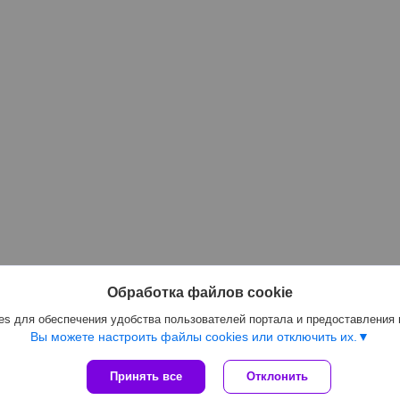
Обработка файлов cookie
s для обеспечения удобства пользователей портала и предоставления
Вы можете настроить файлы cookies или отключить их.
Принять все
Отклонить
Сайт создан на платформе Deal.by
Политика обработки файлов cookies