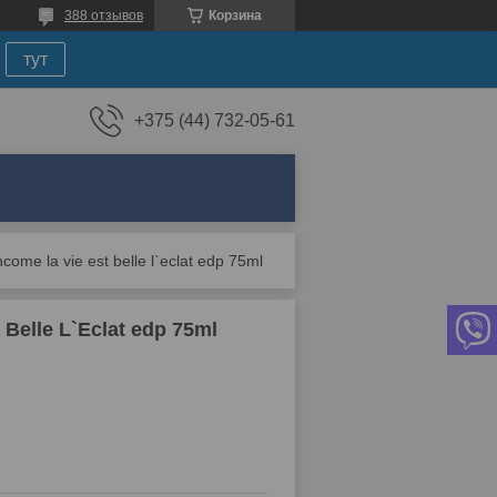
388 отзывов
Корзина
тут
+375 (44) 732-05-61
e la vie est belle l`eclat edp 75ml
elle L`Eclat edp 75ml