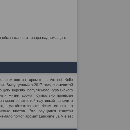
анием цветов, аромат La Vie est Belle
ели. Выпущенный в 2017 году знаменитой
ющую версию популярного гурманского
ный жизни аромат буквально пронизан
анчивая золотистой паутинкой ванили в
за, в улыбке отразится безмятежность, а
белых цветов. Это рвущаяся изнутри
немало помог аромат Lancome La Vie est