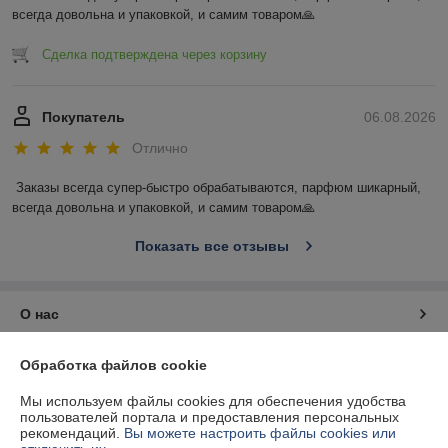
всегда довольна и упаковкой, и самим товаром🙏
Сделка подтверждена через корзину
Покупатель
06.08.2026
Отлично
Заказы всегда супер-быстро обрабатываются, парфюм шикарный, 
всегда довольна и упаковкой, и самим товаром🙏
Показать все отзывы
О нас
Контакты
Обработка файлов cookie
Мы используем файлы cookies для обеспечения удобства
Доставка и оплата
пользователей портала и предоставления персональных
рекомендаций.
Вы можете настроить файлы cookies или