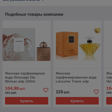
Подобные товары компании
Женская парфюмерная
Женская
Же
вода Amouage Dia
парфюмированная вода
па
Woman edp 100ml
Lancome Tresor edp
Ver
(PREMIUM)
100ml (PREMIUM)
ed
104,98
10
руб.
115
руб.
181 руб.
180
Купить
Купить