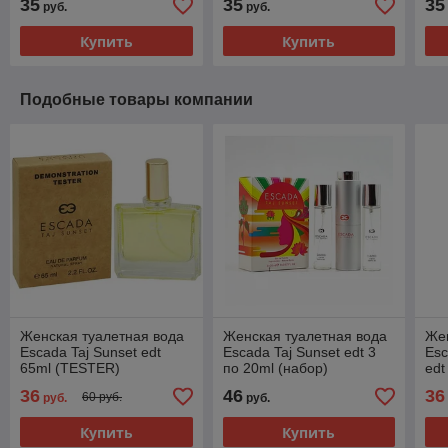
35
35
35
руб.
руб.
Купить
Купить
Подобные товары компании
Женская туалетная вода
Женская туалетная вода
Жен
Escada Taj Sunset edt
Escada Taj Sunset edt 3
Esc
65ml (TESTER)
по 20ml (набор)
edt
36
46
36
60 руб.
руб.
руб.
Купить
Купить