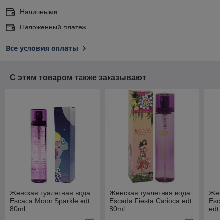
Наличными
Наложенный платеж
Все условия оплаты
С этим товаром также заказывают
Женская туалетная вода
Женская туалетная вода
Жен
Escada Moon Sparkle edt
Escada Fiesta Carioca edt
Esc
80ml
80ml
edt