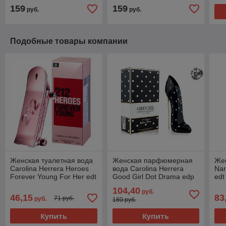
159
159
руб.
руб.
Подобные товары компании
Женская туалетная вода
Женская парфюмерная
Жен
Carolina Herrera Heroes
вода Carolina Herrera
Nar
Forever Young For Her edt
Good Girl Dot Drama edp
edt
90ml
80ml (PREMIUM)
104,40
руб.
46,15
83
71 руб.
руб.
180 руб.
Купить
Купить