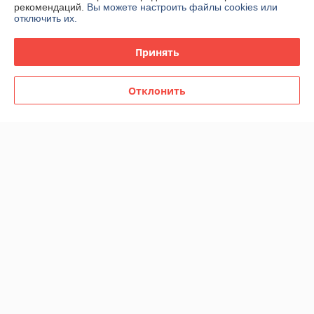
рекомендаций.
Вы можете настроить файлы cookies или
отключить их.
Принять
Отклонить
Мужская туалетная вода
Мужская туалетная вода
Carolina Herrera 212 VIP
Carolina Herrera Chic Men
Men edt 65ml (TESTER)
edt 65ml (TESTER)
В наличии
В наличии
36
36
60 руб.
60 руб.
руб.
руб.
Купить
Купить
Показать ещё
О нас
100% положительных из 42 отзывов за год