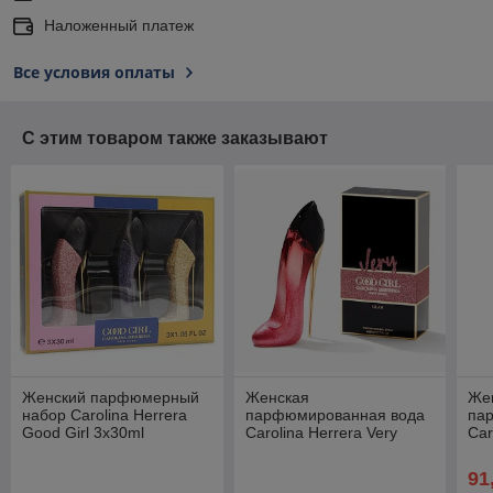
Наложенный платеж
Все условия оплаты
С этим товаром также заказывают
Женский парфюмерный
Женская
Же
набор Carolina Herrera
парфюмированная вода
па
Good Girl 3x30ml
Carolina Herrera Very
Car
(PREMIUM)
Good Girl Glam edp 80ml
ed
(PREMIUM)
91