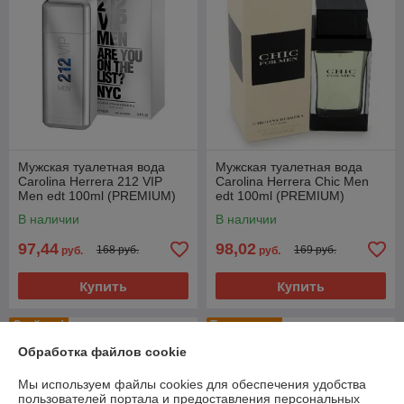
Мужская туалетная вода
Мужская туалетная вода
Carolina Herrera 212 VIP
Carolina Herrera Chic Men
Men edt 100ml (PREMIUM)
edt 100ml (PREMIUM)
В наличии
В наличии
97,44
98,02
168 руб.
169 руб.
руб.
руб.
Купить
Купить
Стойкие!
Топ продаж
Обработка файлов cookie
Мы используем файлы cookies для обеспечения удобства
пользователей портала и предоставления персональных