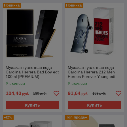
Новинка
Новинка
Мужская туалетная вода
Мужская туалетная вода
Carolina Herrera Bad Boy edt
Carolina Herrera 212 Men
100ml (PREMIUM)
Heroes Forever Young edt
90ml (PREMIUM)
В наличии
В наличии
104,40
91,64
180 руб.
158 руб.
руб.
руб.
Купить
Купить
Топ продаж
-42%