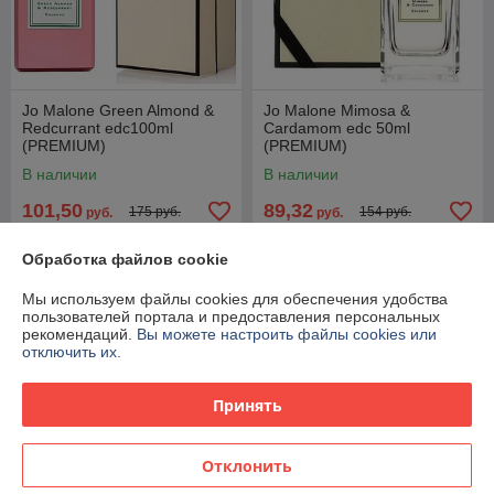
Jo Malone Green Almond &
Jo Malone Mimosa &
Redcurrant edc100ml
Cardamom edc 50ml
(PREMIUM)
(PREMIUM)
В наличии
В наличии
101,50
89,32
175 руб.
154 руб.
руб.
руб.
Купить
Купить
Обработка файлов cookie
Мы используем файлы cookies для обеспечения удобства
Новинка
Новинка
пользователей портала и предоставления персональных
рекомендаций.
Вы можете настроить файлы cookies или
отключить их.
Принять
Отклонить