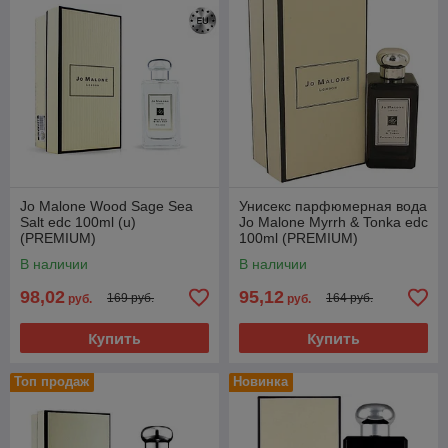
Jo Malone Wood Sage Sea
Унисекс парфюмерная вода
Salt edc 100ml (u)
Jo Malone Myrrh & Tonka edc
(PREMIUM)
100ml (PREMIUM)
В наличии
В наличии
98,02
95,12
169 руб.
164 руб.
руб.
руб.
Купить
Купить
Топ продаж
Новинка