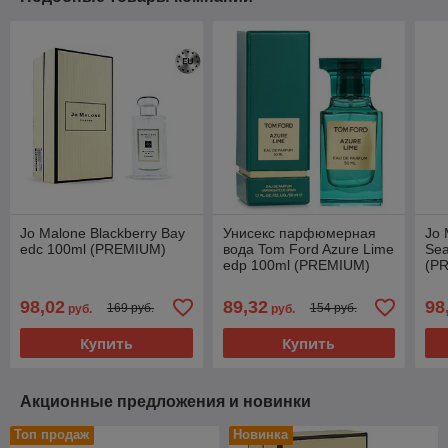
Jo Malone Blackberry Bay
Унисекс парфюмерная
Jo 
edc 100ml (PREMIUM)
вода Tom Ford Azure Lime
Sea
edp 100ml (PREMIUM)
(P
98,02
89,32
98
169 руб.
154 руб.
руб.
руб.
Купить
Купить
Акционные предложения и новинки
Топ продаж
Новинка