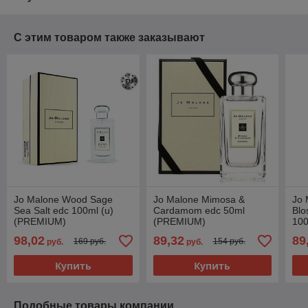
С этим товаром также заказывают
Jo Malone Wood Sage
Jo Malone Mimosa &
Jo 
Sea Salt edc 100ml (u)
Cardamom edc 50ml
Blo
(PREMIUM)
(PREMIUM)
10
98,02
89,32
89
169 руб.
154 руб.
руб.
руб.
Купить
Купить
Подобные товары компании