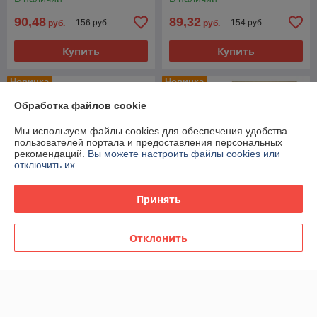
90,48
89,32
156 руб.
154 руб.
руб.
руб.
Купить
Купить
Новинка
Новинка
Обработка файлов cookie
Мы используем файлы cookies для обеспечения удобства
пользователей портала и предоставления персональных
рекомендаций.
Вы можете настроить файлы cookies или
отключить их.
Принять
Отклонить
Женская туалетная вода
Женская парфюмерная
Dolce Gabbana Light Blue
вода Dolce Gabbana Q edp
Sun edt 100ml (PREMIUM)
100ml (PREMIUM)
В наличии
В наличии
89,32
89,32
154 руб.
154 руб.
руб.
руб.