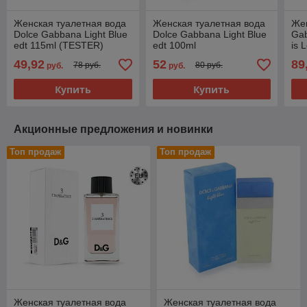
Женская туалетная вода
Женская туалетная вода
Жен
Dolce Gabbana Light Blue
Dolce Gabbana Light Blue
Gab
edt 115ml (TESTER)
edt 100ml
is 
(P
49,92
52
89
78 руб.
80 руб.
руб.
руб.
Купить
Купить
Акционные предложения и новинки
Топ продаж
Топ продаж
Женская туалетная вода
Женская туалетная вода