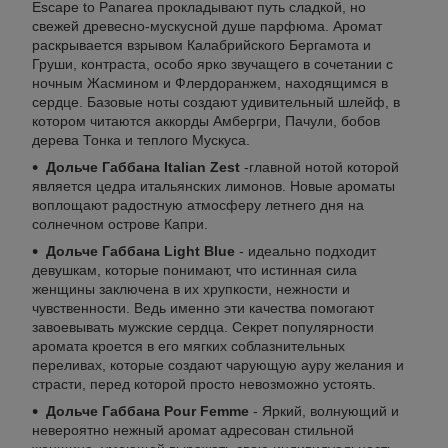
Escape to Panarea прокладывают путь сладкой, но
свежей древесно-мускусной душе парфюма. Аромат
раскрывается взрывом Калабрийского Бергамота и
Груши, контраста, особо ярко звучащего в сочетании с
ночным Жасмином и Флердоранжем, находящимся в
сердце. Базовые ноты создают удивительный шлейф, в
котором читаются аккорды Амбергри, Пачули, бобов
дерева Тонка и теплого Мускуса.
Дольче Габбана Italian Zest
-главной нотой которой
является цедра итальянских лимонов. Новые ароматы
воплощают радостную атмосферу летнего дня на
солнечном острове Капри.
Дольче Габбана Light Blue
- идеально подходит
девушкам, которые понимают, что истинная сила
женщины заключена в их хрупкости, нежности и
чувственности. Ведь именно эти качества помогают
завоевывать мужские сердца. Секрет популярности
аромата кроется в его мягких соблазнительных
переливах, которые создают чарующую ауру желания и
страсти, перед которой просто невозможно устоять.
Дольче Габбана Pour Femme
- Яркий, волнующий и
невероятно нежный аромат адресован стильной