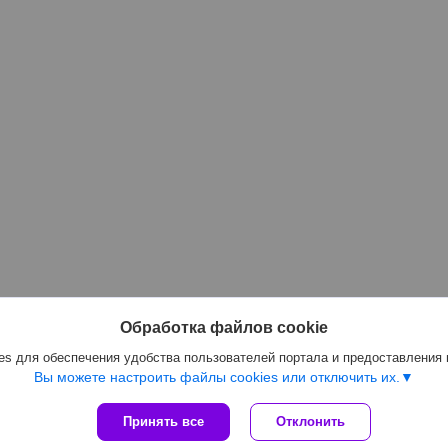
Обработка файлов cookie
s для обеспечения удобства пользователей портала и предоставления
Вы можете настроить файлы cookies или отключить их.
Принять все
Отклонить
Сайт создан на платформе Deal.by
Политика обработки файлов cookies