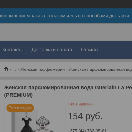
формлением заказа, ознакомьтесь со способами доставки
Контакты
Доставка и оплата
Отзывы
...
Женская парфюмерия
Женская парфюмированная вода Guerlain La Peti
(PREMIUM)
Нет в наличии
Топ продаж
154
руб.
+375 (44) 732-05-61