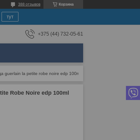
388 отзывов
Корзина
тут
+375 (44) 732-05-61
Женская парфюмированная вода guerlain la petite robe noire edp 100ml (premium)
te Robe Noire edp 100ml