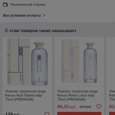
Наложенный платеж
Все условия оплаты
С этим товаром также заказывают
Унисекс туалетная вода
Унисекс туалетная вода
Уни
Kenzo Nuit Tatami edp
Kenzo Reve Lotus edp
Ken
75ml (PREMIUM)
75ml (PREMIUM)
75
89,32
83
154 руб.
руб.
129
руб.