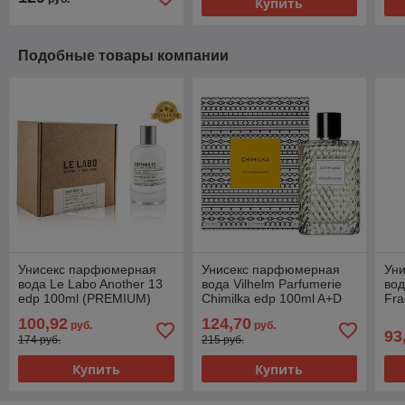
Купить
Подобные товары компании
Унисекс парфюмерная
Унисекс парфюмерная
Ун
вода Le Labo Another 13
вода Vilhelm Parfumerie
вод
edp 100ml (PREMIUM)
Chimilka edp 100ml A+D
Fra
(PREMIUM)
Mo
100,92
124,70
руб.
руб.
(P
93
174 руб.
215 руб.
Купить
Купить