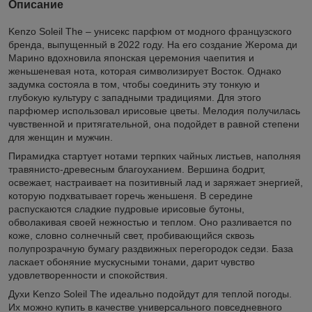
Описание
Kenzo Soleil The – унисекс парфюм от модного французского
бренда, выпущенный в 2022 году. На его создание Жерома ди
Марино вдохновила японская церемония чаепития и
женьшеневая нота, которая символизирует Восток. Однако
задумка состояла в том, чтобы соединить эту тонкую и
глубокую культуру с западными традициями. Для этого
парфюмер использовал ирисовые цветы. Мелодия получилась
чувственной и притягательной, она подойдет в равной степени
для женщин и мужчин.
Пирамидка стартует нотами терпких чайных листьев, наполняя
травянисто-древесным благоуханием. Вершина бодрит,
освежает, настраивает на позитивный лад и заряжает энергией,
которую подхватывает горечь женьшеня. В середине
распускаются сладкие пудровые ирисовые бутоны,
обволакивая своей нежностью и теплом. Оно разливается по
коже, словно солнечный свет, пробивающийся сквозь
полупрозрачную бумагу раздвижных перегородок седзи. База
ласкает обоняние мускусными тонами, дарит чувство
удовлетворенности и спокойствия.
Духи Kenzo Soleil The идеально подойдут для теплой погоды.
Их можно купить в качестве универсального повседневного