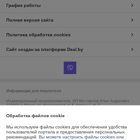
График работы
Полная версия сайта
Политика обработки cookies
Сайт создан на платформе Deal.by
Информация для покупателя
Индивидуальный предприниматель:
ИП Мотовилов Илья Андреевич
220007, г. Минск, ул. Могилевская, д. 8, корпус 1, кв. 7
Регистрационный номер ЕГР: 191851678
Обработка файлов cookie
УНП: 191851678
Мы используем файлы cookies для обеспечения удобства
пользователей портала и предоставления персональных
Регистрационный орган: Администрация Октябрьского р-на г.Минска
рекомендаций.
Вы можете настроить файлы cookies или