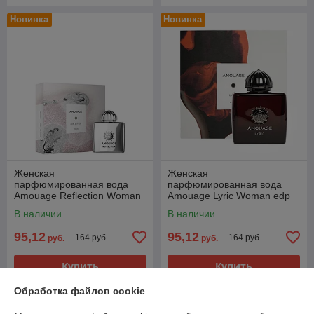
Новинка
Новинка
Женская
Женская
парфюмированная вода
парфюмированная вода
Amouage Reflection Woman
Amouage Lyric Woman edp
edp 100ml (PREMIUM)
100ml (PREMIUM)
В наличии
В наличии
95,12
95,12
164 руб.
164 руб.
руб.
руб.
Купить
Купить
Обработка файлов cookie
Новинка
Новинка