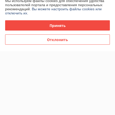
Мы используем файлы cookies для обеспечения удобства
пользователей портала и предоставления персональных
рекомендаций.
Вы можете настроить файлы cookies или
отключить их.
Принять
Отклонить
Женская
Женская парфюмерная
парфюмированная вода
вода Amouage Lilac Love
Amouage Material Woman
edp 100ml (PREMIUM)
edp 100ml (PREMIUM)
В наличии
В наличии
104,98
104,98
181 руб.
181 руб.
руб.
руб.
Купить
Купить
Новинка
Новинка