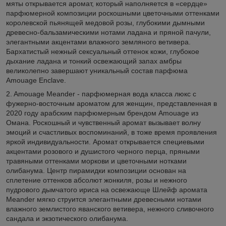
мяты открывается аромат, который наполняется в «сердце»
парфюмерной композиции роскошными цветочными оттенками
королевской пьянящей медовой розы, глубокими дымными
древесно-бальзамическими нотами ладана и пряной пачули,
элегантными акцентами влажного земляного ветивера.
Бархатистый нежный сексуальный оттенок кожи, глубокое
дыхание ладана и тонкий освежающий запах амбры
великолепно завершают уникальный состав парфюма
Amouage Enclave.
2. Amouage Meander - парфюмерная вода класса люкс с
фужерно-восточным ароматом для женщин, представленная в
2020 году арабским парфюмерным брендом Amouage из
Омана. Роскошный и чувственный аромат вызывает волну
эмоций и счастливых воспоминаний, в тоже время проявления
яркой индивидуальности. Аромат открывается специевыми
акцентами розового и душистого черного перца, пряными
травяными оттенками моркови и цветочными нотками
олибанума. Центр пирамидки композиции основан на
сплетение оттенков абсолют жонкиля, розы и нежного
пудрового дымчатого ириса на освежающе Шлейф аромата
Meander мягко струится элегантными древесными нотами
влажного землистого яванского ветивера, нежного сливочного
сандала и экзотического олибанума.