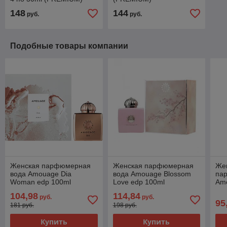
148
144
руб.
руб.
Подобные товары компании
Женская парфюмерная
Женская парфюмерная
Же
вода Amouage Dia
вода Amouage Blossom
па
Woman edp 100ml
Love edp 100ml
Amo
(PREMIUM)
(PREMIUM)
Wo
104,98
114,84
руб.
руб.
(P
95
181 руб.
198 руб.
Купить
Купить