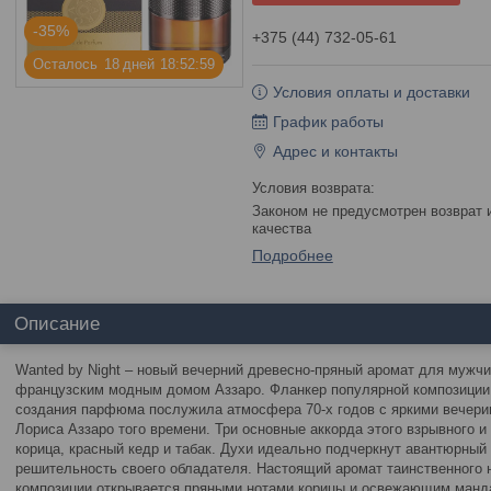
-35%
+375 (44) 732-05-61
Осталось
1
8
дней
1
8
5
2
5
9
Условия оплаты и доставки
График работы
Адрес и контакты
Законом не предусмотрен возврат и обмен данного товара надлежащего
качества
Подробнее
Описание
Wanted by Night – новый вечерний древесно-пряный аромат для мужч
французским модным домом Аззаро. Фланкер популярной композиции 
создания парфюма послужила атмосфера 70-х годов с яркими вечерин
Лориса Аззаро того времени. Три основные аккорда этого взрывного и
корица, красный кедр и табак. Духи идеально подчеркнут авантюрный
решительность своего обладателя. Настоящий аромат таинственного 
композиции открывается пряными нотами корицы и освежающим манд