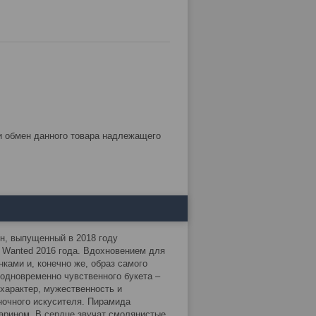
ин, выпущенный в 2018 году
Wanted 2016 года. Вдохновением для
ками и, конечно же, образ самого
 одновременно чувственного букета –
 характер, мужественность и
ночного искусителя. Пирамида
арином. В сердце звучат смолянистые