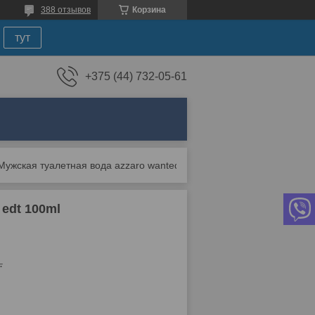
388 отзывов
Корзина
тут
+375 (44) 732-05-61
Мужская туалетная вода azzaro wanted by night edt 100ml
 edt 100ml
.