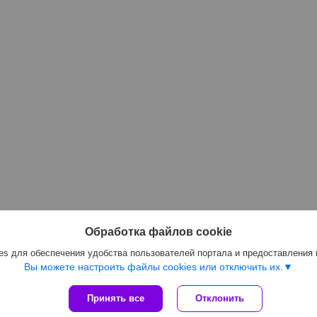
Обработка файлов cookie
s для обеспечения удобства пользователей портала и предоставления
Вы можете настроить файлы cookies или отключить их.
Принять все
Отклонить
Сайт создан на платформе Deal.by
Политика обработки файлов cookies