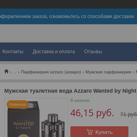
формлением заказа, ознакомьтесь со способами доставки
Контакты
Доставка и оплата
Отзывы
...
Парфюмерия azzaro (аззаро)
Мужская парфюмерия
Мужская туалетная вода Azzaro Wanted by Night
В наличии
Новинка
46,15
руб.
71
руб
Купить