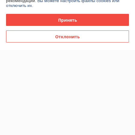
рекомендаций.
Вы можете настроить файлы cookies или
отключить их.
Принять
Отклонить
Мужская парфюмерная
Мужская парфюмерная
вода Emporio Armani
вода Emporio Armani
Stronger With You Absolutely
Stronger With You Parfum
edp 100ml (PREMIUM)
edp100ml (PREMIUM)
В наличии
В наличии
92,22
98,02
159 руб.
169 руб.
руб.
руб.
Купить
Купить
Показать ещё
О нас
100% положительных из 42 отзывов за год
Работает с 26.01.2015