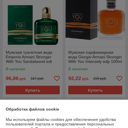
Мужская туалетная вода
Мужская парфюмерная
Emporio Armani Stronger
вода Giorgio Armani Stronger
With You Sandalwood edt
With You Intensely edp 100ml
100ml (PREMIUM)
(PREMIUM)
В наличии
В наличии
96,86
92,22
167 руб.
159 руб.
руб.
руб.
Купить
Купить
Новинка
Новинка
Обработка файлов cookie
Мы используем файлы cookies для обеспечения удобства
пользователей портала и предоставления персональных