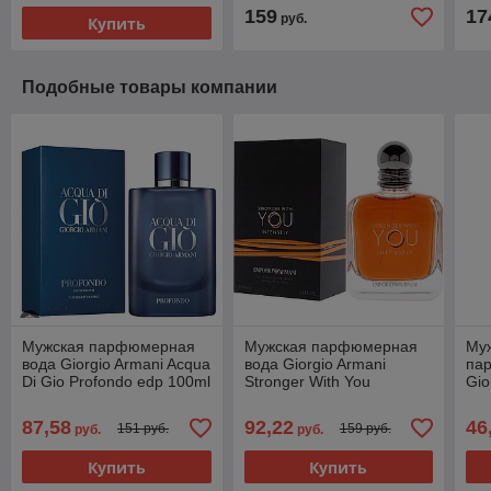
159
17
руб.
Купить
Подобные товары компании
Мужская парфюмерная
Мужская парфюмерная
Му
вода Giorgio Armani Acqua
вода Giorgio Armani
па
Di Gio Profondo edp 100ml
Stronger With You
Gio
(PREMIUM)
Intensely edp 100ml
Pro
(PREMIUM)
87,58
92,22
46
151 руб.
159 руб.
руб.
руб.
Купить
Купить