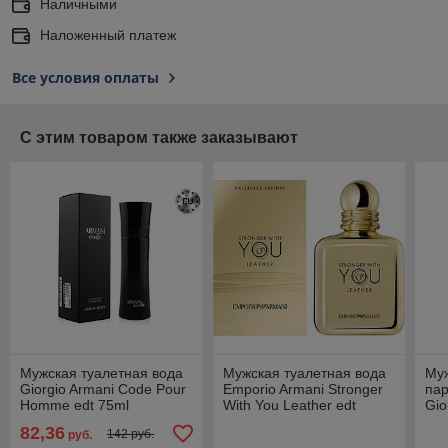
Наличными
Наложенный платеж
Все условия оплаты
С этим товаром также заказывают
Мужская туалетная вода
Мужская туалетная вода
Му
Giorgio Armani Code Pour
Emporio Armani Stronger
па
Homme edt 75ml
With You Leather edt
Gio
(PREMIUM)
100ml (PREMIUM)
Gio
82,36
142 руб.
руб.
(P