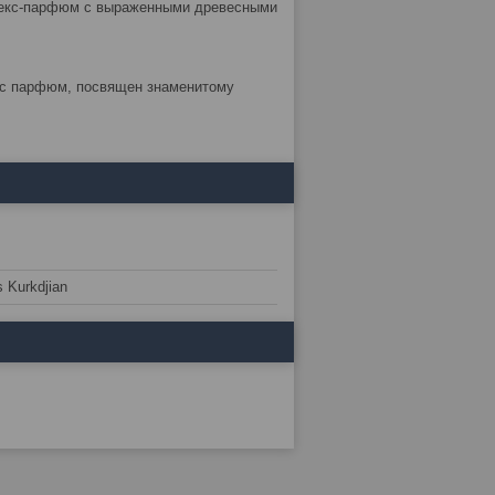
нисекс-парфюм с выраженными древесными
секс парфюм, посвящен знаменитому
 Kurkdjian