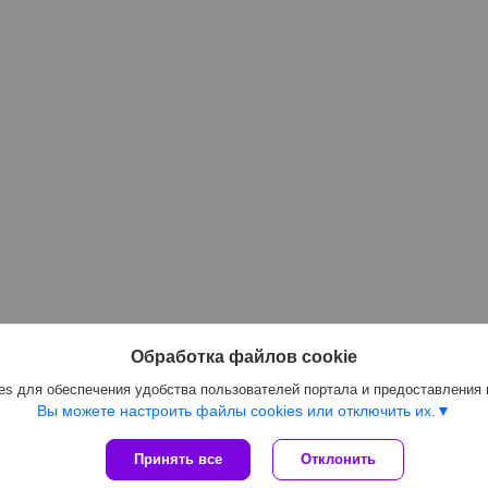
Обработка файлов cookie
s для обеспечения удобства пользователей портала и предоставления
Вы можете настроить файлы cookies или отключить их.
Принять все
Отклонить
Сайт создан на платформе Deal.by
Политика обработки файлов cookies