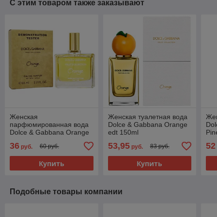
С этим товаром также заказывают
Женская
Женская туалетная вода
Жен
парфюмированная вода
Dolce & Gabbana Orange
Dol
Dolce & Gabbana Orange
edt 150ml
Pin
edp 65ml (TESTER)
36
53,95
52
60 руб.
83 руб.
руб.
руб.
Купить
Купить
Подобные товары компании