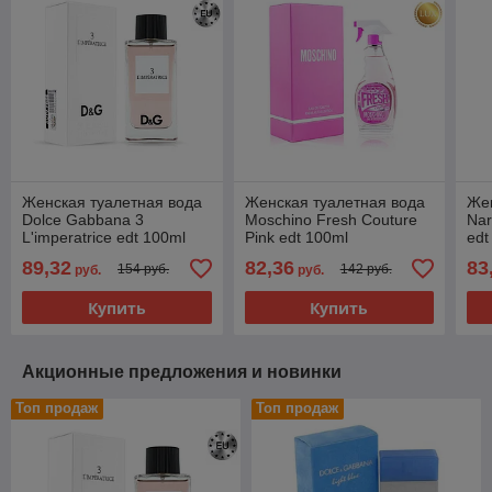
Женская туалетная вода
Женская туалетная вода
Жен
Dolce Gabbana 3
Moschino Fresh Couture
Nar
L'imperatrice edt 100ml
Pink edt 100ml
edt
(PREMIUM)
(PREMIUM)
89,32
82,36
83
154 руб.
142 руб.
руб.
руб.
Купить
Купить
Акционные предложения и новинки
Топ продаж
Топ продаж