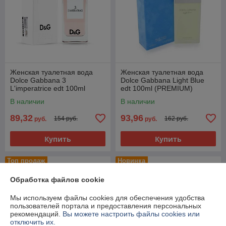
Женская туалетная вода
Женская туалетная вода
Dolce Gabbana 3
Dolce Gabbana Light Blue
L'imperatrice edt 100ml
edt 100ml (PREMIUM)
(PREMIUM)
В наличии
В наличии
89,32
93,96
154 руб.
162 руб.
руб.
руб.
Купить
Купить
Топ продаж
Новинка
Обработка файлов cookie
Мы используем файлы cookies для обеспечения удобства
пользователей портала и предоставления персональных
рекомендаций.
Вы можете настроить файлы cookies или
отключить их.