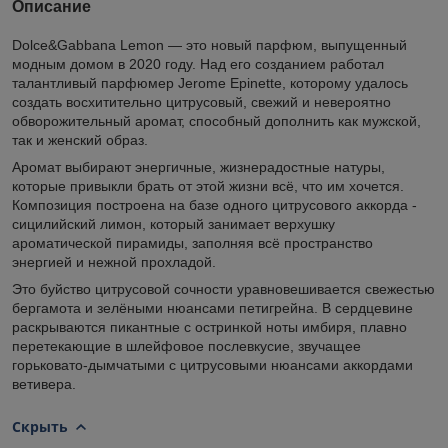
Описание
Dolce&Gabbana Lemon — это новый парфюм, выпущенный
модным домом в 2020 году. Над его созданием работал
талантливый парфюмер Jerome Epinette, которому удалось
создать восхитительно цитрусовый, свежий и невероятно
обворожительный аромат, способный дополнить как мужской,
так и женский образ.
Аромат выбирают энергичные, жизнерадостные натуры,
которые привыкли брать от этой жизни всё, что им хочется.
Композиция построена на базе одного цитрусового аккорда -
сицилийский лимон, который занимает верхушку
ароматической пирамиды, заполняя всё пространство
энергией и нежной прохладой.
Это буйство цитрусовой сочности уравновешивается свежестью
бергамота и зелёными нюансами петигрейна. В сердцевине
раскрываются пикантные с остринкой ноты имбиря, плавно
перетекающие в шлейфовое послевкусие, звучащее
горьковато-дымчатыми с цитрусовыми нюансами аккордами
ветивера.
Скрыть