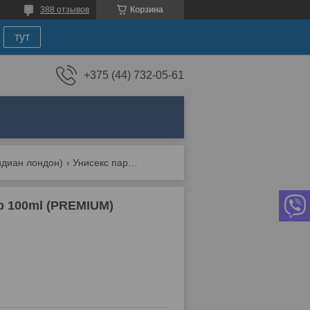
388 отзывов
Корзина
тут
+375 (44) 732-05-61
идиан лондон)
Унисекс парфюмерная вода widian new york edp 100ml (premium)
p 100ml (PREMIUM)