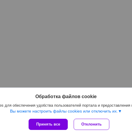
Обработка файлов cookie
s для обеспечения удобства пользователей портала и предоставления
Вы можете настроить файлы cookies или отключить их.
Принять все
Отклонить
Сайт создан на платформе Deal.by
Политика обработки файлов cookies