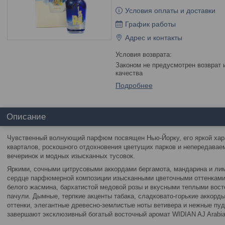
Условия оплаты и доставки
График работы
Адрес и контакты
Законом не предусмотрен возврат и обмен данного товара надлежащего
качества
Подробнее
Описание
Чувственный волнующий парфюм посвящен Нью-Йорку, его яркой хар
кварталов, роскошного отдохновения цветущих парков и непередава
вечеринок и модных изысканных тусовок.
Яркими, сочными цитрусовыми аккордами бергамота, мандарина и ли
сердце парфюмерной композиции изысканными цветочными оттенками 
белого жасмина, бархатистой медовой розы и вкусными теплыми вост
пачули. Дымные, терпкие акценты табака, сладковато-горькие аккорд
оттенки, элегантные древесно-землистые ноты ветивера и нежные пу
завершают эксклюзивный богатый восточный аромат WIDIAN AJ Arabia