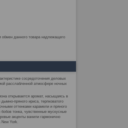
актеристике сосредоточения деловых
емой расслабленной атмосфере ночных
мона открывается аромат, насыщаясь в
дымно-пряного ириса, терпковатого
очными оттенками карамели и пряного
ы бобов тонка, чувственные мускусные
дровые акценты ванили гармонично
 New York.