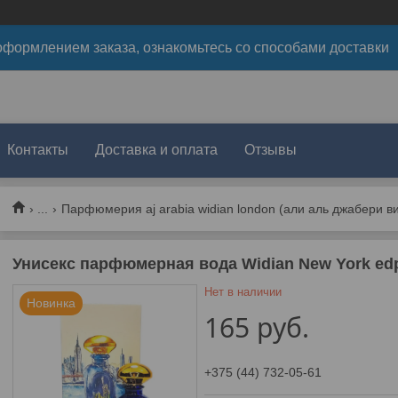
формлением заказа, ознакомьтесь со способами доставки
Контакты
Доставка и оплата
Отзывы
...
Парфюмерия aj arabia widian london (али аль джабери в
Унисекс парфюмерная вода Widian New York ed
Нет в наличии
Новинка
165
руб.
+375 (44) 732-05-61