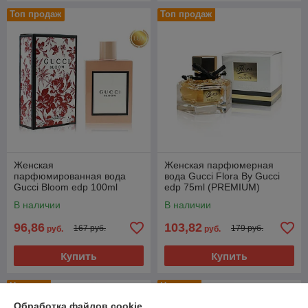
Топ продаж
Топ продаж
Женская
Женская парфюмерная
парфюмированная вода
вода Gucci Flora By Gucci
Gucci Bloom edp 100ml
edp 75ml (PREMIUM)
(PREMIUM)
В наличии
В наличии
96,86
103,82
167 руб.
179 руб.
руб.
руб.
Купить
Купить
Новинка
Новинка
Обработка файлов cookie