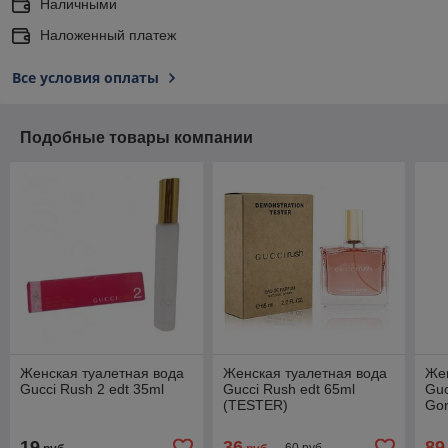
Наличными
Наложенный платеж
Все условия оплаты
Подобные товары компании
Женская туалетная вода
Женская туалетная вода
Жен
Gucci Rush 2 edt 35ml
Gucci Rush edt 65ml
Guc
(TESTER)
Gor
10
19
36
89
60 руб.