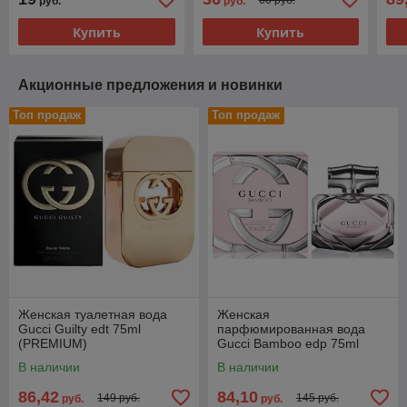
руб.
руб.
Купить
Купить
Акционные предложения и новинки
Топ продаж
Топ продаж
Женская туалетная вода
Женская
Gucci Guilty edt 75ml
парфюмированная вода
(PREMIUM)
Gucci Bamboo edp 75ml
(PREMIUM)
В наличии
В наличии
86,42
84,10
149 руб.
145 руб.
руб.
руб.