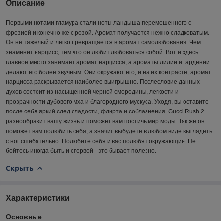
Описание
Первыми нотами гламура стали ноты ландыша перемешенного с
фрезией и конечно же с розой. Аромат получается нежно сладковатым.
Он не тяжелый и легко превращается в аромат самолюбования. Чем
знаменит нарцисс, тем что он любит любоваться собой. Вот и здесь
главное место занимает аромат нарцисса, а ароматы лилии и гардении
делают его более звучным. Они окружают его, и на их контрасте, аромат
нарцисса раскрывается наиболее выигрышно. Послесловие данных
духов состоит из насыщенной черной смородины, легкости и
прозрачности дубового мха и благородного мускуса. Уходя, вы оставите
после себя яркий след сладости, флирта и соблазнения. Gucci Rush 2
разнообразит вашу жизнь и поможет вам постичь мир моды. Так же он
поможет вам полюбить себя, а значит выбудете в любом виде выглядеть
с ног сшибательно. Полюбите себя и вас полюбят окружающие. Не
бойтесь иногда быть и стервой - это бывает полезно.
Скрыть
Характеристики
Основные