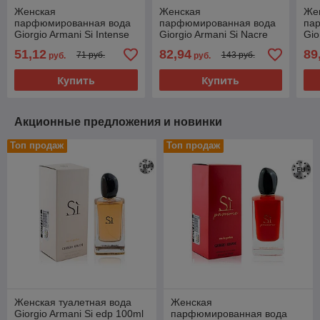
Женская
Женская
Же
парфюмированная вода
парфюмированная вода
па
Giorgio Armani Si Intense
Giorgio Armani Si Nacre
Gio
2021 edp 100ml
Edition edp 100ml
Nec
51,12
82,94
89
71 руб.
143 руб.
руб.
руб.
(PREMIUM)
(P
Купить
Купить
Акционные предложения и новинки
Топ продаж
Топ продаж
Женская туалетная вода
Женская
Giorgio Armani Si edp 100ml
парфюмированная вода