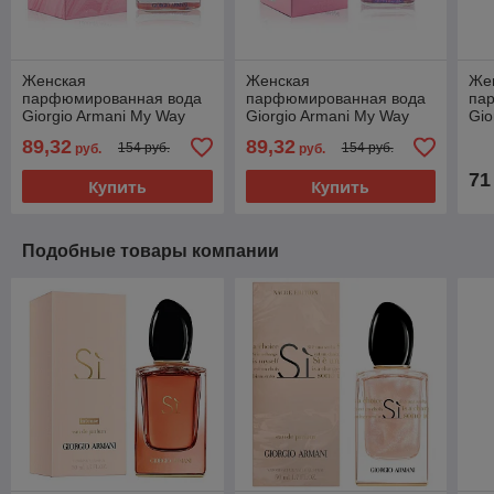
Женская
Женская
Же
парфюмированная вода
парфюмированная вода
па
Giorgio Armani My Way
Giorgio Armani My Way
Gio
Nacre edp 90ml
edp 90ml (PREMIUM)
edp
89,32
89,32
154 руб.
154 руб.
руб.
руб.
(PREMIUM)
71
Купить
Купить
Подобные товары компании