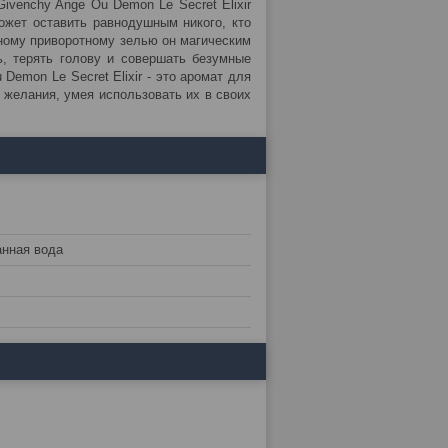
ivenchy Ange Ou Demon Le Secret Elixir
ожет оставить равнодушным никого, кто
зному приворотному зелью он магическим
ь, терять голову и совершать безумные
 Demon Le Secret Elixir - это аромат для
х желания, умея использовать их в своих
нная вода