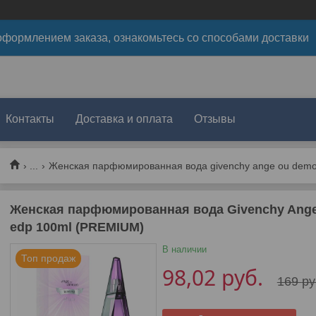
формлением заказа, ознакомьтесь со способами доставки
Контакты
Доставка и оплата
Отзывы
...
Женская парфюмированная вода givenchy ange ou demon l
Женская парфюмированная вода Givenchy Ange O
edp 100ml (PREMIUM)
В наличии
Топ продаж
98,02
руб.
169
ру