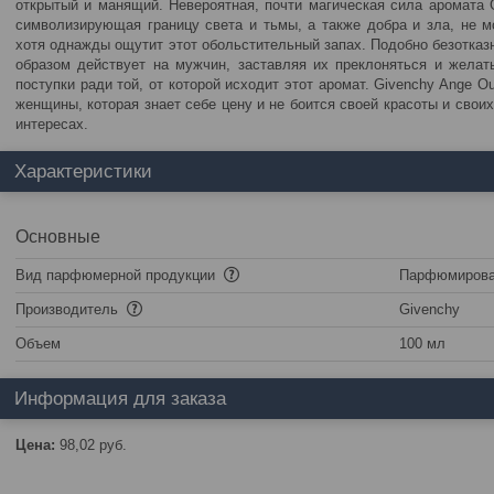
открытый и манящий. Невероятная, почти магическая сила аромата G
символизирующая границу света и тьмы, а также добра и зла, не м
хотя однажды ощутит этот обольстительный запах. Подобно безотка
образом действует на мужчин, заставляя их преклоняться и желат
поступки ради той, от которой исходит этот аромат. Givenchy Ange Ou
женщины, которая знает себе цену и не боится своей красоты и свои
интересах.
Характеристики
Основные
Вид парфюмерной продукции
Парфюмирова
Производитель
Givenchy
Объем
100 мл
Информация для заказа
Цена:
98,02
руб.