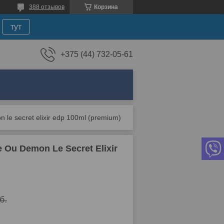
388 отзывов
Корзина
тут
+375 (44) 732-05-61
e secret elixir edp 100ml (premium)
u Demon Le Secret Elixir
б.