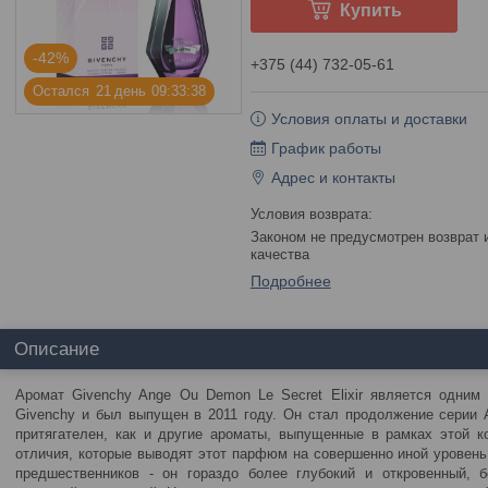
Купить
-42%
+375 (44) 732-05-61
Остался
2
1
день
0
9
3
3
3
8
Условия оплаты и доставки
График работы
Адрес и контакты
Законом не предусмотрен возврат и обмен данного товара надлежащего
качества
Подробнее
Описание
Аромат Givenchy Ange Ou Demon Le Secret Elixir является одним 
Givenchy и был выпущен в 2011 году. Он стал продолжение серии 
притягателен, как и другие ароматы, выпущенные в рамках этой к
отличия, которые выводят этот парфюм на совершенно иной уровень
предшественников - он гораздо более глубокий и откровенный, 