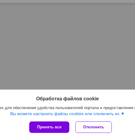
Обработка файлов cookie
s для обеспечения удобства пользователей портала и предоставления
Вы можете настроить файлы cookies или отключить их.
Принять все
Отклонить
Сайт создан на платформе Deal.by
Политика обработки файлов cookies