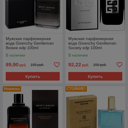
Мужская парфюмерная
Мужская парфюмерная
вода Givenchy Gentleman
вода Givenchy Gentleman
Boisee edp 100ml
Society edp 100ml
(PREMIUM)
(PREMIUM)
В наличии
В наличии
89,90
92,22
155 руб.
159 руб.
руб.
руб.
Купить
Купить
Новинка
СТОЙКИЕ!