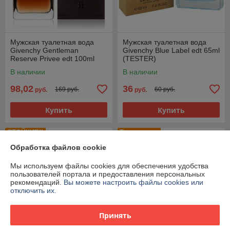
Мужская туалетная вода
Мужская туалетная вода
Givenchy Gentleman
Givenchy Blue Label edt 65ml
Reserve Privee edt 100ml
(TESTER)
(PREMIUM)
В наличии
В наличии
98,02
36
169 руб.
60 руб.
руб.
руб.
Купить
Купить
СТОЙКИЕ!!
Топ продаж
Обработка файлов cookie
Мы используем файлы cookies для обеспечения удобства
пользователей портала и предоставления персональных
рекомендаций.
Вы можете настроить файлы cookies или
отключить их.
Принять