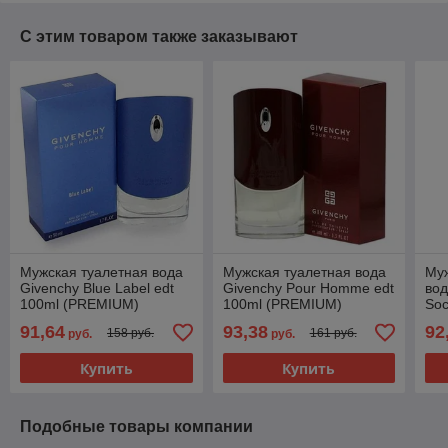
С этим товаром также заказывают
Мужская туалетная вода
Мужская туалетная вода
Му
Givenchy Blue Label edt
Givenchy Pour Homme edt
вод
100ml (PREMIUM)
100ml (PREMIUM)
Soc
(P
91,64
93,38
92
158 руб.
161 руб.
руб.
руб.
Купить
Купить
Подобные товары компании