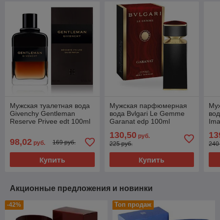
Мужская туалетная вода
Мужская парфюмерная
Му
Givenchy Gentleman
вода Bvlgari Le Gemme
вод
Reserve Privee edt 100ml
Garanat edp 100ml
Ima
(PREMIUM)
(PREMIUM)
(P
130,50
13
руб.
98,02
169 руб.
руб.
225 руб.
240
Купить
Купить
Акционные предложения и новинки
Топ продаж
-42%