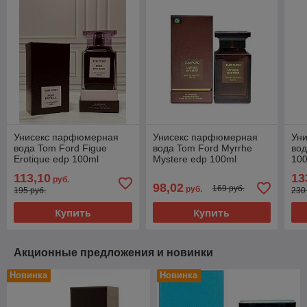
Унисекс парфюмерная
Унисекс парфюмерная
Ун
вода Tom Ford Figue
вода Tom Ford Myrrhe
вод
Erotique edp 100ml
Mystere edp 100ml
10
(PREMIUM)
(PREMIUM)
113,10
13
руб.
98,02
169 руб.
руб.
195 руб.
230
Купить
Купить
Акционные предложения и новинки
Новинка
Новинка