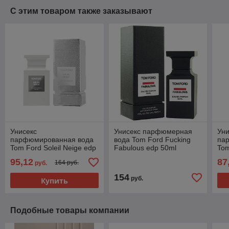
С этим товаром также заказывают
Унисекс
Унисекс парфюмерная
Уни
парфюмированная вода
вода Tom Ford Fucking
па
Tom Ford Soleil Neige edp
Fabulous edp 50ml
Tom
100ml (PREMIUM)
(PREMIUM)
10
95,12
87
164 руб.
руб.
154
руб.
Купить
Подобные товары компании