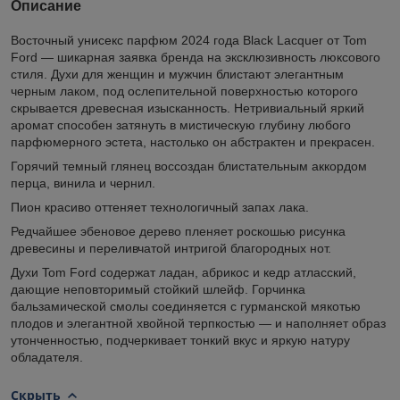
Описание
Восточный унисекс парфюм 2024 года Black Lacquer от Tom
Ford — шикарная заявка бренда на эксклюзивность люксового
стиля. Духи для женщин и мужчин блистают элегантным
черным лаком, под ослепительной поверхностью которого
скрывается древесная изысканность. Нетривиальный яркий
аромат способен затянуть в мистическую глубину любого
парфюмерного эстета, настолько он абстрактен и прекрасен.
Горячий темный глянец воссоздан блистательным аккордом
перца, винила и чернил.
Пион красиво оттеняет технологичный запах лака.
Редчайшее эбеновое дерево пленяет роскошью рисунка
древесины и переливчатой интригой благородных нот.
Духи Tom Ford содержат ладан, абрикос и кедр атласский,
дающие неповторимый стойкий шлейф. Горчинка
бальзамической смолы соединяется с гурманской мякотью
плодов и элегантной хвойной терпкостью — и наполняет образ
утонченностью, подчеркивает тонкий вкус и яркую натуру
обладателя.
Скрыть