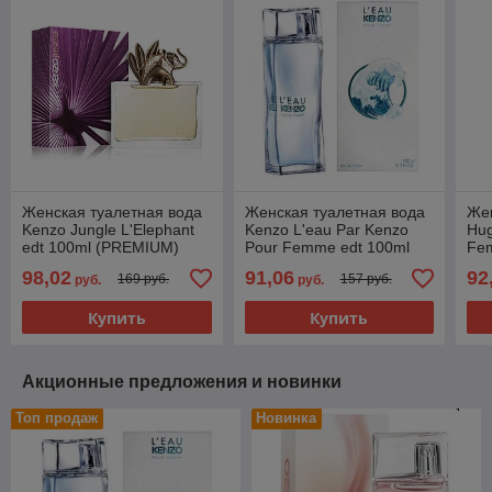
Женская туалетная вода
Женская туалетная вода
Жен
Kenzo Jungle L'Elephant
Kenzo L'eau Par Kenzo
Hug
edt 100ml (PREMIUM)
Pour Femme edt 100ml
Fe
(PREMIUM)
(P
98,02
91,06
92
169 руб.
157 руб.
руб.
руб.
Купить
Купить
Акционные предложения и новинки
Топ продаж
Новинка