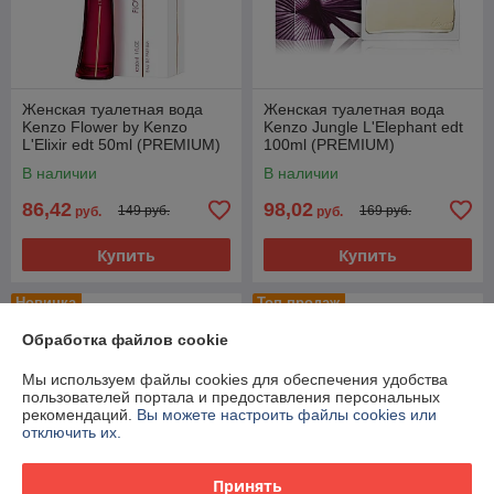
Женская туалетная вода
Женская туалетная вода
Kenzo Flower by Kenzo
Kenzo Jungle L'Elephant edt
L'Elixir edt 50ml (PREMIUM)
100ml (PREMIUM)
В наличии
В наличии
86,42
98,02
149 руб.
169 руб.
руб.
руб.
Купить
Купить
Новинка
Топ продаж
Обработка файлов cookie
Мы используем файлы cookies для обеспечения удобства
пользователей портала и предоставления персональных
рекомендаций.
Вы можете настроить файлы cookies или
отключить их.
Принять