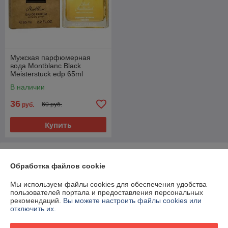
Мужская парфюмерная
вода Montblanc Black
Meisterstuck edp 65ml
(TESTER)
В наличии
36
60 руб.
руб.
Купить
О нас
Обработка файлов cookie
100% положительных из 42 отзывов за год
Мы используем файлы cookies для обеспечения удобства
пользователей портала и предоставления персональных
Работает с 26.01.2015
рекомендаций.
Вы можете настроить файлы cookies или
отключить их.
г. Минск
г..Минск ул.Могилевская д.8 к.1, Минск, Беларусь