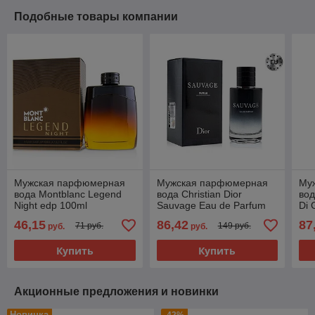
Подобные товары компании
Мужская парфюмерная
Мужская парфюмерная
Му
вода Montblanc Legend
вода Christian Dior
вод
Night edp 100ml
Sauvage Eau de Parfum
Di 
edp 100ml (PREMIUM)
(P
46,15
86,42
87
71 руб.
149 руб.
руб.
руб.
Купить
Купить
Акционные предложения и новинки
Новинка