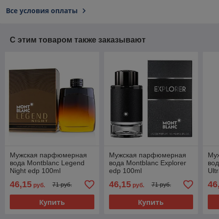
Все условия оплаты
С этим товаром также заказывают
Мужская парфюмерная
Мужская парфюмерная
Му
вода Montblanc Legend
вода Montblanc Explorer
вод
Night edp 100ml
edp 100ml
Ult
46,15
46,15
46
71 руб.
71 руб.
руб.
руб.
Купить
Купить