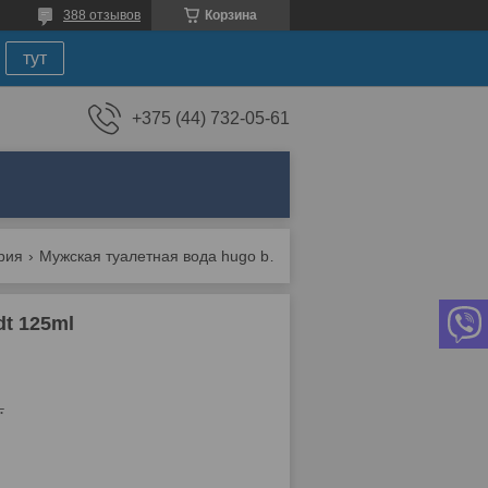
388 отзывов
Корзина
тут
+375 (44) 732-05-61
рия
Мужская туалетная вода hugo boss hugo iced edt 125ml
dt 125ml
.