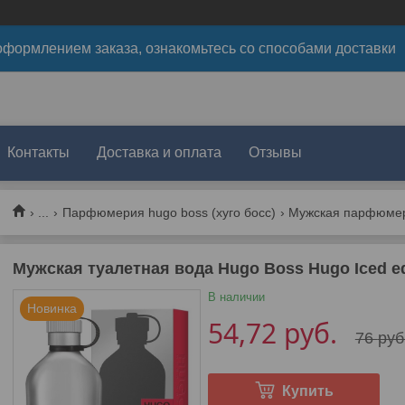
формлением заказа, ознакомьтесь со способами доставки
Контакты
Доставка и оплата
Отзывы
...
Парфюмерия hugo boss (хуго босс)
Мужская парфюме
Мужская туалетная вода Hugo Boss Hugo Iced e
В наличии
Новинка
54,72
руб.
76
руб
Купить