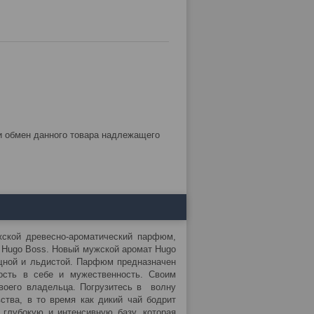
ской древесно-ароматический парфюм,
 Hugo Boss. Новый мужской аромат Hugo
ощной и льдистой. Парфюм предназначен
ость в себе и мужественность. Своим
своего владельца. Погрузитесь в волну
тва, в то время как дикий чай бодрит
 глубокую и интенсивную базу, которая