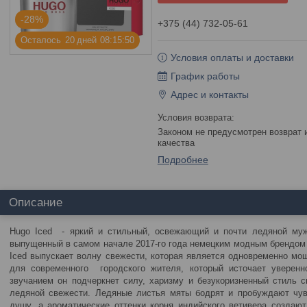
-28%
+375 (44) 732-05-61
Осталось
2
0
дней
0
8
1
5
5
0
Условия оплаты и доставки
График работы
Адрес и контакты
Законом не предусмотрен возврат и обмен данного товара надлежащего
качества
Подробнее
Описание
Hugo Iced - яркий и стильный, освежающий и почти ледяной муж
выпущенный в самом начале 2017-го года немецким модным брендом
Iced выпускает волну свежести, которая является одновременно м
для современного городского жителя, который источает уверенн
звучанием он подчеркнет силу, харизму и безукоризненный стиль 
ледяной свежести. Ледяные листья мяты бодрят и пробуждают чувс
душу, а ароматические оттенки корня индийского ветивера создают