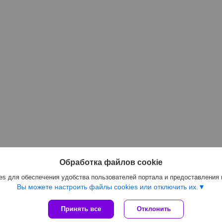
Обработка файлов cookie
s для обеспечения удобства пользователей портала и предоставления
Вы можете настроить файлы cookies или отключить их.
Принять все
Отклонить
Сайт создан на платформе Deal.by
Политика обработки файлов cookies