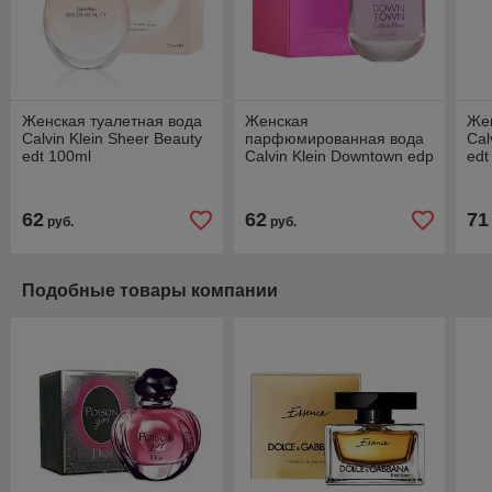
Женская туалетная вода
Женская
Жен
Calvin Klein Sheer Beauty
парфюмированная вода
Cal
edt 100ml
Calvin Klein Downtown edp
edt
90ml
62
62
71
руб.
руб.
Подобные товары компании