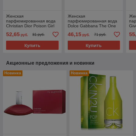
Женская
Женская
Же
парфюмированная вода
парфюмированная вода
па
Christian Dior Poison Girl
Dolce Gabbana The One
Gi
edp 100ml
Essence edp 75ml
Le 
52,65
46,15
55
81 руб.
71 руб.
руб.
руб.
Купить
Купить
Акционные предложения и новинки
Новинка
Новинка