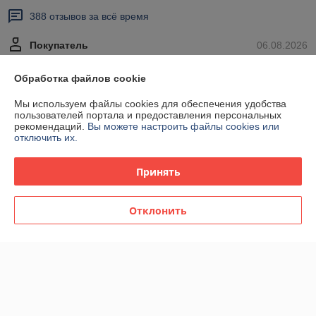
388 отзывов за всё время
Покупатель
06.08.2026
Отлично
Обработка файлов cookie
Заказы всегда супер-быстро обрабатываются, парфюм шикарный, 
Мы используем файлы cookies для обеспечения удобства
всегда довольна и упаковкой, и самим товаром🙏
пользователей портала и предоставления персональных
рекомендаций.
Вы можете настроить файлы cookies или
отключить их.
Сделка подтверждена через корзину
Принять
Покупатель
06.08.2026
Отлично
Отклонить
Заказы всегда супер-быстро обрабатываются, парфюм шикарный, 
всегда довольна и упаковкой, и самим товаром🙏
Показать все отзывы