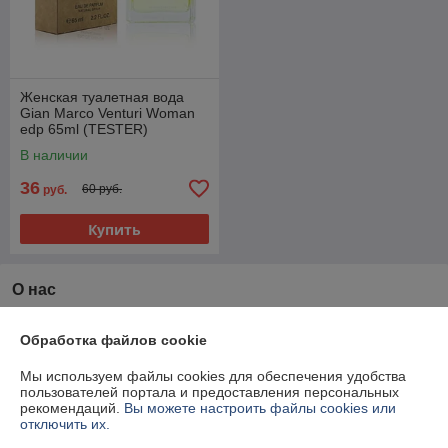
Женская туалетная вода
Gian Marco Venturi Woman
edp 65ml (TESTER)
В наличии
36
60 руб.
руб.
Купить
О нас
100% положительных из 42 отзывов за год
Обработка файлов cookie
Работает с 26.01.2015
Мы используем файлы cookies для обеспечения удобства
пользователей портала и предоставления персональных
г. Минск
рекомендаций.
Вы можете настроить файлы cookies или
г..Минск ул.Могилевская д.8 к.1, Минск, Беларусь
отключить их.