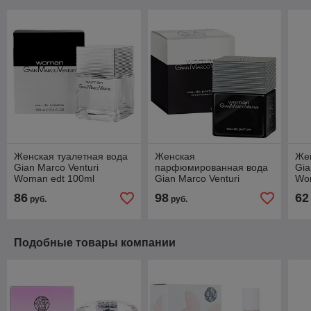
Женская туалетная вода
Женская
Жен
Gian Marco Venturi
парфюмированная вода
Gia
Woman edt 100ml
Gian Marco Venturi
Wo
(ORIGINAL)
Women edp 100ml
86
98
62
руб.
руб.
(ORIGINAL)
Подобные товары компании