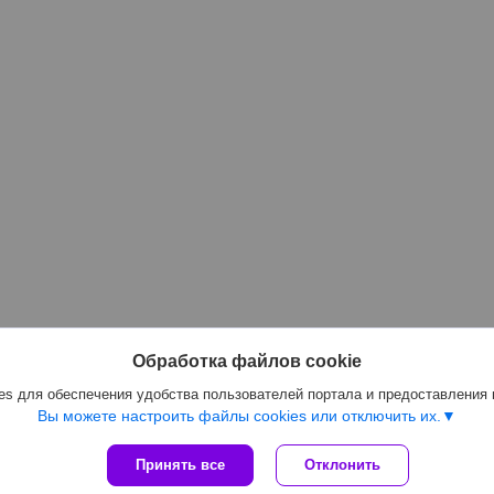
Обработка файлов cookie
s для обеспечения удобства пользователей портала и предоставления
Вы можете настроить файлы cookies или отключить их.
Принять все
Отклонить
Сайт создан на платформе Deal.by
Политика обработки файлов cookies