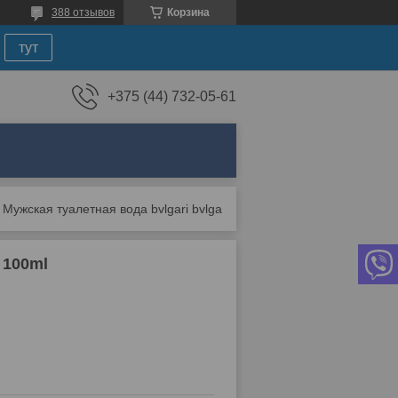
388 отзывов
Корзина
тут
+375 (44) 732-05-61
Мужская туалетная вода bvlgari bvlgari man edt 100ml
 100ml