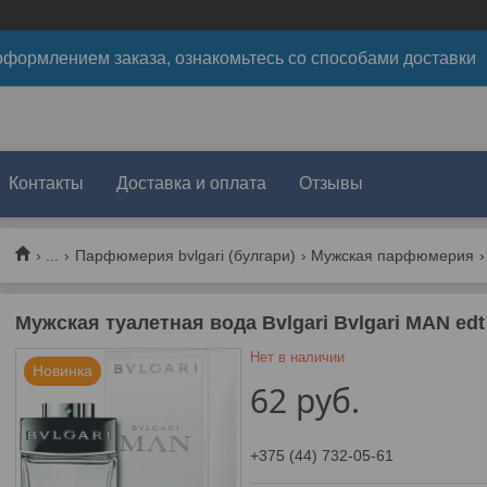
формлением заказа, ознакомьтесь со способами доставки
Контакты
Доставка и оплата
Отзывы
...
Парфюмерия bvlgari (булгари)
Мужская парфюмерия
Мужская туалетная вода Bvlgari Bvlgari MAN edt
Нет в наличии
Новинка
62
руб.
+375 (44) 732-05-61