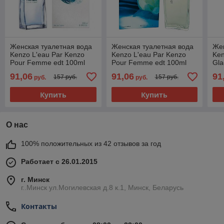
Женская туалетная вода
Женская туалетная вода
Жен
Kenzo L'eau Par Kenzo
Kenzo L'eau Par Kenzo
Ken
Pour Femme edt 100ml
Pour Femme edt 100ml
Gla
(PREMIUM)
(PREMIUM)
10
91,06
91,06
91
157 руб.
157 руб.
руб.
руб.
Купить
Купить
О нас
100% положительных из 42 отзывов за год
Работает с 26.01.2015
г. Минск
г..Минск ул.Могилевская д.8 к.1, Минск, Беларусь
Контакты