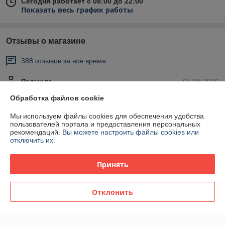
Сегодня работает с 08:00 до 22:00
Показать весь график работы
Отзывы о магазине
388 отзывов за всё время
Радмила
01.08.2026
Отлично
Обработка файлов cookie
Мы используем файлы cookies для обеспечения удобства
Сделка подтверждена через корзину
пользователей портала и предоставления персональных
рекомендаций.
Вы можете настроить файлы cookies или
отключить их.
Радмила
01.08.2026
Принять
Отлично
Сделка подтверждена через корзину
Отклонить
Показать все отзывы