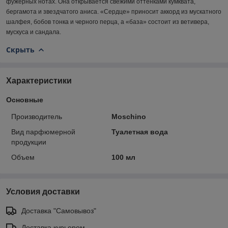
фужерных нотах. Она открывается свежими оттенками кумквата,
бергамота и звездчатого аниса. «Сердце» приносит аккорд из мускатного
шалфея, бобов тонка и черного перца, а «база» состоит из ветивера,
мускуса и сандала.
Скрыть
Характеристики
Основные
Производитель
Moschino
Вид парфюмерной
Туалетная вода
продукции
Объем
100 мл
Условия доставки
Доставка "Самовывоз"
Доставка курьером