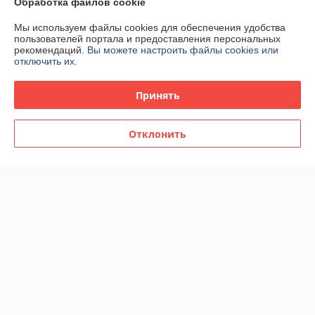
Обработка файлов cookie
88,16
88,16
152 руб.
152 руб.
руб.
руб.
Мы используем файлы cookies для обеспечения удобства
пользователей портала и предоставления персональных
Купить
Купить
рекомендаций.
Вы можете настроить файлы cookies или
отключить их.
Топ продаж
СТОЙКИЕ!
Принять
Отклонить
Женская туалетная вода
Женская туалетная вода
Moschino Cheap and Chic I
Moschino Funny edt 65ml
Love Love edt 100ml
(TESTER)
(PREMIUM)
В наличии
В наличии
98,02
36
169 руб.
60 руб.
руб.
руб.