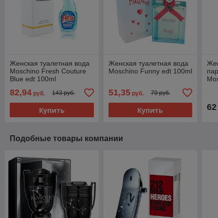
Женская туалетная вода
Женская туалетная вода
Же
Moschino Fresh Couture
Moschino Funny edt 100ml
па
Blue edt 100ml
Mos
(PREMIUM)
10
82,94
51,35
143 руб.
79 руб.
руб.
руб.
62
Купить
Купить
Подобные товары компании