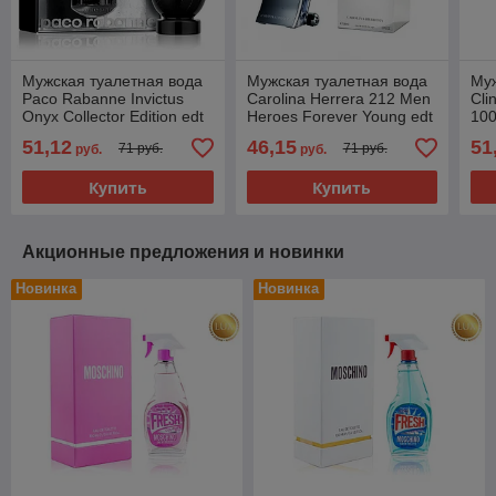
Мужская туалетная вода
Мужская туалетная вода
Муж
Paco Rabanne Invictus
Carolina Herrera 212 Men
Cli
Onyx Collector Edition edt
Heroes Forever Young edt
10
100ml
90ml
51,12
46,15
51
71 руб.
71 руб.
руб.
руб.
Купить
Купить
Акционные предложения и новинки
Новинка
Новинка