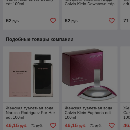
edt 100ml
Calvin Klein Downtown edp
edt
90ml
62
62
71
руб.
руб.
Подобные товары компании
Женская туалетная вода
Женская туалетная вода
Жен
Narciso Rodriguez For Her
Calvin Klein Euphoria edt
Cal
edt 100ml
100ml
10
46,15
46,15
46
71 руб.
71 руб.
руб.
руб.