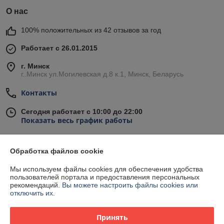
О нас
100% положительных из 42 отзывов за год
Работает с 26.01.2015
г. Минск
г..Минск ул.Могилевская д.8 к.1, Минск, Беларусь
Контакты
Сегодня работает с 10:00 до 22:00
Показать весь график работы
Обработка файлов cookie
Отзывы о магазине
Мы используем файлы cookies для обеспечения удобства
388 отзывов за всё время
пользователей портала и предоставления персональных
рекомендаций.
Вы можете настроить файлы cookies или
Покупатель
06.08.2026
отключить их.
Отлично
Принять