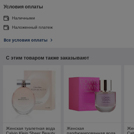
Условия оплаты
Наличными
Наложенный платеж
Все условия оплаты
С этим товаром также заказывают
Женская туалетная вода
Женская
Жен
Calvin Klein Sheer Beauty
парфюмированная вода
Cal