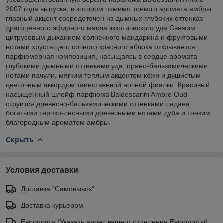
2007 года выпуска, в котором помимо тонкого аромата амбры
главный акцент сосредоточен на дымных глубоких оттенках
драгоценного эфирного масла экзотического уда.Свежим
цитрусовым дыханием солнечного мандарина и фруктовыми
нотами хрустящего сочного красного яблока открывается
парфюмерная композиция, насыщаясь в сердце аромата
глубокими дымными оттенками уда, пряно-бальзамическими
нотами пачули, мягким теплым акцентом кожи и душистым
цветочным аккордом таинственной ночной фиалки. Красивый
насыщенный шлейф парфюма Baldessarini Ambre Oud
струится древесно-бальзамическими оттенками ладана,
богатыми терпко-лесными древесными нотами дуба и тонким
благородным ароматом амбры.
Скрыть
Условия доставки
Доставка "Самовывоз"
Доставка курьером
Европочта (Указать адрес вашего отделения Европочты)