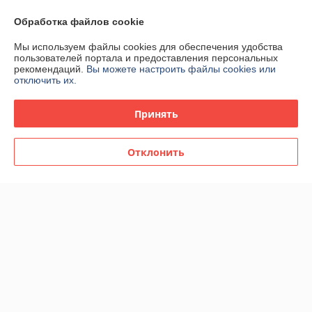
Обработка файлов cookie
Покупатель
06.08.2026
Отлично
Мы используем файлы cookies для обеспечения удобства
пользователей портала и предоставления персональных
рекомендаций.
Вы можете настроить файлы cookies или
Заказы всегда супер-быстро обрабатываются, парфюм шикарный, 
отключить их.
всегда довольна и упаковкой, и самим товаром🙏
Принять
Сделка подтверждена через корзину
Отклонить
Покупатель
06.08.2026
Отлично
Заказы всегда супер-быстро обрабатываются, парфюм шикарный, 
всегда довольна и упаковкой, и самим товаром🙏
Показать все отзывы
О нас