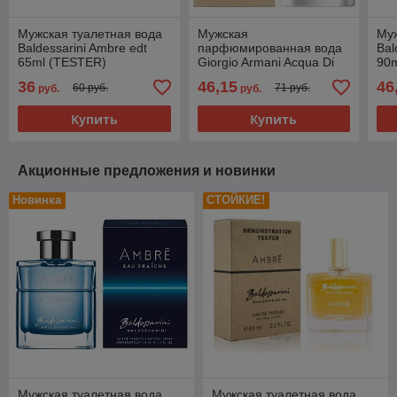
Мужская туалетная вода
Мужская
Муж
Baldessarini Ambre edt
парфюмированная вода
Bal
65ml (TESTER)
Giorgio Armani Acqua Di
90
Gio Absolu edp 75ml
36
46,15
46
60 руб.
71 руб.
руб.
руб.
Купить
Купить
Акционные предложения и новинки
Новинка
СТОЙКИЕ!
Мужская туалетная вода
Мужская туалетная вода